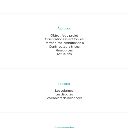
Menu
du
pied
À propos
de
page
Objectifs du projet
Orientations scientifiques
Partenaires institutionnels
Contributeurs-trices
Ressources
Actualités
Explorer
Les volumes
Les députés
Les cahiers de doléances
Comprendre