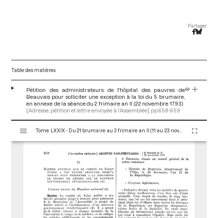
Partager
Table des matières
Pétition des administrateurs de l'hôpital des pauvres de
Beauvais pour solliciter une exception à la loi du 5 brumaire,
en annexe de la séance du 2 frimaire an II (22 novembre 1793)
[Adresse, pétition et lettre envoyée à l’Assemblée]
pp.658-659
V
Tome LXXIX - Du 21 brumaire au 3 frimaire an II (11 au 23 novembre 1793)
i
s
u
a
l
i
s
e
u
r