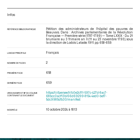
Infos
Pétition des administrateurs de l’hôpital des pauvres de
RÉFÉRENCE BIBLIOGRAPHIQUE
Beauvais. Dans : Archives parlementaires de la Révolution
Française — Première série (1787-1799) — Tome LXXIX - Du 21
brumaire au 3 frimaire an II (11 au 23 novembre 1793)
, sous
la direction de Lodoïs Lataste. 1911. pp. 658-659.
Français
LANGUE PRINCIPALE
2
NOMBRE DE PAGES
658
PREMIÈRE PAGE
659
DERNIÈRE PAGE
https://iiif.persee.fr/b0e2cf11-597c-427d-8ac7-
URI DU MANIFEST IIIF DU VOLUME
CONTENANT LE DOCUMENT
68bcc0acf13b/66d69299-8154-4ed0-bef7-
5dc99854fb30/manifest
10 octobre 2024 à 18:13
MODIFIÉ LE