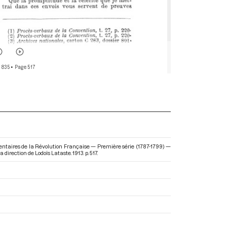
 835
• Page 517
entaires de la Révolution Française — Première série (1787-1799) —
la direction de Lodoïs Lataste. 1913. p. 517.