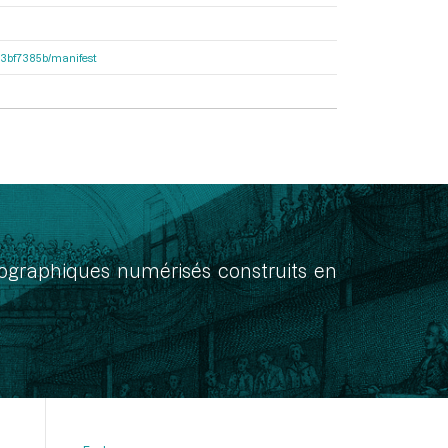
503bf7385b/manifest
onographiques numérisés construits en