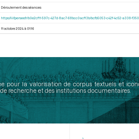
Déroulement des séances
https://iiif.persee.fr/b0e2cf11-597c-427d-8ac7-68bcc0acf13b/bcfb5053-c42f-4c52-a338-f3
11 octobre 2024 à 01:16
ée pour la valorisation de corpus textuels et ic
de recherche et des institutions documentaires.