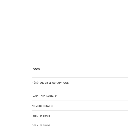
Infos
RÉFÉRENCE BIBLIOGRAPHIQUE
LANGUE PRINCIPALE
NOMBRE DE PAGES
PREMIÈRE PAGE
DERNIÈRE PAGE