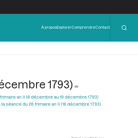
Rechercher
Menu
À propos
Explorer
Comprendre
Contact
de
l'en-
tête
 décembre 1793)
 frimaire an II (6 décembre au 19 décembre 1793)
la séance du 26 frimaire an II (16 décembre 1793)