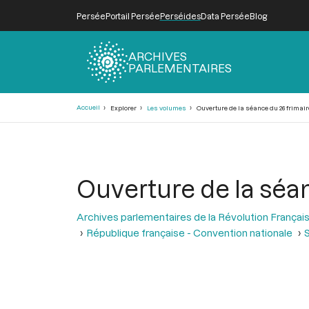
Persée
Portail Persée
Perséides
Data Persée
Blog
ARCHIVES
PARLEMENTAIRES
Fil
Accueil
Explorer
Les volumes
Ouverture de la séance du 26 frimaire
d'Ariane
Ouverture de la séan
Archives parlementaires de la Révolution Françai
République française - Convention nationale
S