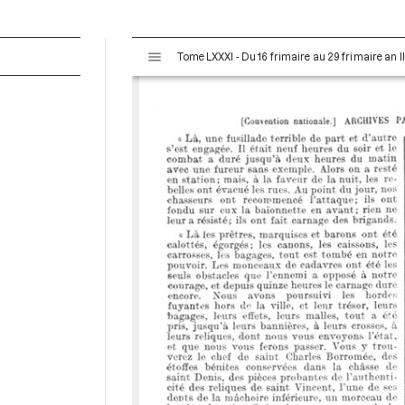
V
Tome LXXXI - Du 16 frimaire au 29 frimaire an 
i
s
u
a
l
i
s
e
u
r
M
i
r
a
d
o
r