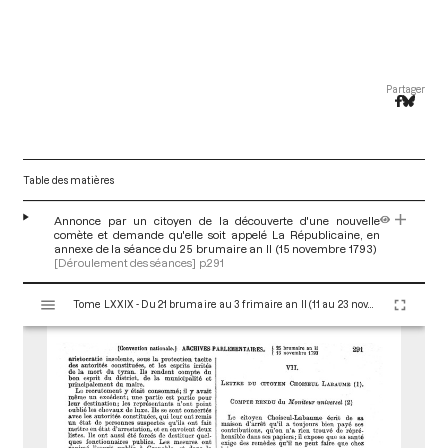
Partager
Table des matières
Annonce par un citoyen de la découverte d'une nouvelle
comète et demande qu'elle soit appelé La Républicaine, en
annexe de la séance du 25 brumaire an II (15 novembre 1793)
[Déroulement des séances]
p.291
V
Tome LXXIX - Du 21 brumaire au 3 frimaire an II (11 au 23 novembre 1793)
i
s
u
a
l
i
s
e