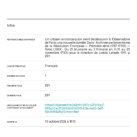
Infos
Un citoyen annonce qu’on vient de découvrir à l’Observatoire
RÉFÉRENCE BIBLIOGRAPHIQUE
de Paris une nouvelle comète. Dans : Archives parlementaires
de la Révolution Française — Première série (1787-1799) —
Tome LXXIX - Du 21 brumaire au 3 frimaire an II (11 au 23
novembre 1793)
, sous la direction de Lodoïs Lataste. 1911. p.
291.
Français
LANGUE PRINCIPALE
1
NOMBRE DE PAGES
291
PREMIÈRE PAGE
291
DERNIÈRE PAGE
https://iiif.persee.fr/b0e2cf11-597c-427d-8ac7-
URI DU MANIFEST IIIF DU VOLUME
CONTENANT LE DOCUMENT
68bcc0acf13b/66d69299-8154-4ed0-bef7-
5dc99854fb30/manifest
10 octobre 2024 à 18:13
MODIFIÉ LE