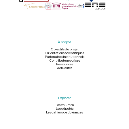
Menu
du
pied
À propos
de
page
Objectifs du projet
Orientations scientifiques
Partenaires institutionnels
Contributeurs-trices
Ressources
Actualités
Explorer
Les volumes
Les députés
Les cahiers de doléances