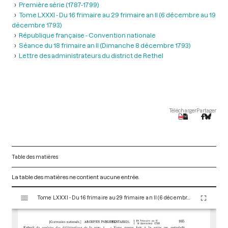
Première série (1787-1799)
Tome LXXXI - Du 16 frimaire au 29 frimaire an II (6 décembre au 19
décembre 1793)
République française - Convention nationale
Séance du 18 frimaire an II (Dimanche 8 décembre 1793)
Lettre des administrateurs du district de Rethel
Télécharger
Partager
Table des matières
La table des matières ne contient aucune entrée.
V
Tome LXXXI - Du 16 frimaire au 29 frimaire an II (6 décembre au 19 décembre 1793)
i
s
u