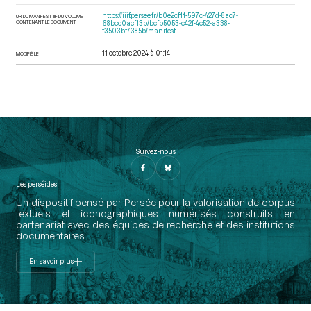
https://iiif.persee.fr/b0e2cf11-597c-427d-8ac7-
URI DU MANIFEST IIIF DU VOLUME
CONTENANT LE DOCUMENT
68bcc0acf13b/bcfb5053-c42f-4c52-a338-
f3503bf7385b/manifest
11 octobre 2024 à 01:14
MODIFIÉ LE
Suivez-nous
Les perséides
Un dispositif pensé par Persée pour la valorisation de corpus
textuels et iconographiques numérisés construits en
partenariat avec des équipes de recherche et des institutions
documentaires.
En savoir plus