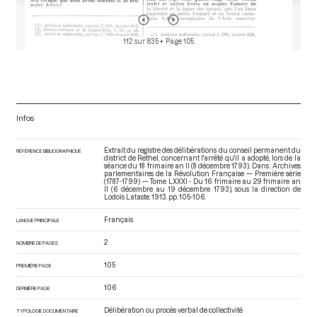
112 sur 835
• Page 105
Infos
Extrait du registre des délibérations du conseil permanent du
RÉFÉRENCE BIBLIOGRAPHIQUE
district de Rethel, concernant l'arrêté qu'il a adopté, lors de la
séance du 18 frimaire an II (8 décembre 1793). Dans : Archives
parlementaires de la Révolution Française — Première série
(1787-1799) — Tome LXXXI - Du 16 frimaire au 29 frimaire an
II (6 décembre au 19 décembre 1793)
, sous la direction de
Lodoïs Lataste. 1913. pp. 105-106.
Français
LANGUE PRINCIPALE
2
NOMBRE DE PAGES
105
PREMIÈRE PAGE
106
DERNIÈRE PAGE
Délibération ou procès verbal de collectivité
TYPOLOGIE DOCUMENTAIRE