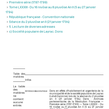
Première série (1787-1799)
Tome LXXXIII - Du 16 nivôse au 8 pluviôse An II (5 au 27 janvier
1794)
République française - Convention nationale
Séance du 2 pluviôse an II (21 janvier 1794)
5. Lecture de diverses adresses
c) Société populaire de Layrac. Dons
Table des
matières
Infos
La table
des
Dons en effets d'habillement et argenterie de la
RÉFÉRENCE BIBLIOGRAPHIQUE
matières
municipalité et de la société populaire de Layrac
ne
(Lot-et-Garonne), lors de la séance du 2 pluviôse
contient
an II (21 janvier 1794). Dans : Archives
parlementaires de la Révolution Française —
aucune
Première série (1787-1799) — Tome LXXXIII - Du
entrée.
16 nivôse au 8 pluviôse An II (5 au 27 janvier