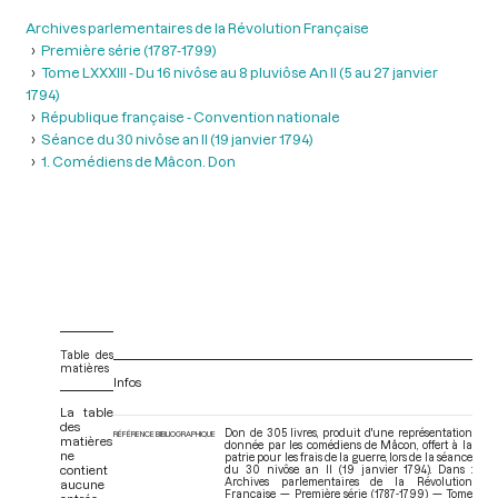
Archives parlementaires de la Révolution Française
Première série (1787-1799)
Tome LXXXIII - Du 16 nivôse au 8 pluviôse An II (5 au 27 janvier
1794)
République française - Convention nationale
Séance du 30 nivôse an II (19 janvier 1794)
1. Comédiens de Mâcon. Don
Table des
matières
Infos
La table
des
Don de 305 livres, produit d'une représentation
RÉFÉRENCE BIBLIOGRAPHIQUE
matières
donnée par les comédiens de Mâcon, offert à la
ne
patrie pour les frais de la guerre, lors de la séance
contient
du 30 nivôse an II (19 janvier 1794). Dans :
Archives parlementaires de la Révolution
aucune
Française — Première série (1787-1799) — Tome