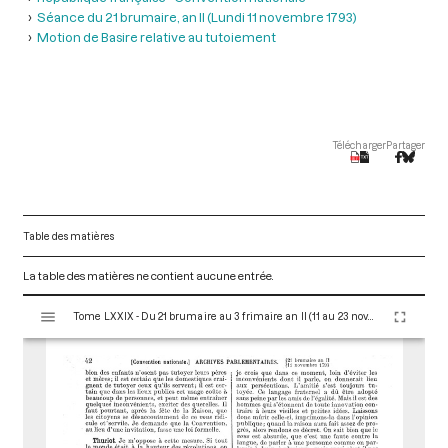
Séance du 21 brumaire, an II (Lundi 11 novembre 1793)
Motion de Basire relative au tutoiement
Télécharger
Partager
Table des matières
La table des matières ne contient aucune entrée.
V
Tome LXXIX - Du 21 brumaire au 3 frimaire an II (11 au 23 novembre 1793)
i
s
u
a
l
i
s