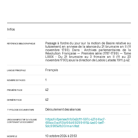
Infos
Passage à l'ordre du jour sur la motion de Basire relative au
RÉFÉRENCE BIBLIOGRAPHIQUE
tutoiement, en annexe de la séance du 21 brumaire an II (11
novembre 1793). Dans : Archives parlementaires de la
Révolution Française — Première série (1787-1799) — Tome
LXXIX - Du 21 brumaire au 3 frimaire an II (11 au 23
novembre 1793)
, sous la direction de Lodoïs Lataste. 1911. p. 42.
Français
LANGUE PRINCIPALE
1
NOMBRE DE PAGES
42
PREMIÈRE PAGE
42
DERNIÈRE PAGE
Déroulement des séances
TYPOLOGIE DOCUMENTAIRE
https://iiif.persee.fr/b0e2cf11-597c-427d-8ac7-
URI DU MANIFEST IIIF DU VOLUME
CONTENANT LE DOCUMENT
68bcc0acf13b/66d69299-8154-4ed0-bef7-
5dc99854fb30/manifest
10 octobre 2024 à 23:53
MODIFIÉ LE