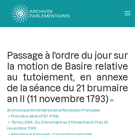
ARCHIVES
PARLEMENTAIRES
Fil
d'Ariane
Passage à l'ordre du jour sur
la motion de Basire relative
au tutoiement, en annexe
de la séance du 21 brumaire
an II (11 novembre 1793)
Archives parlementaires de la Révolution Française
Première série (1787-1799)
Tome LXXIX - Du 21 brumaire au 3 frimaire an II (11 au 23
novembre 1793)
République française - Convention nationale