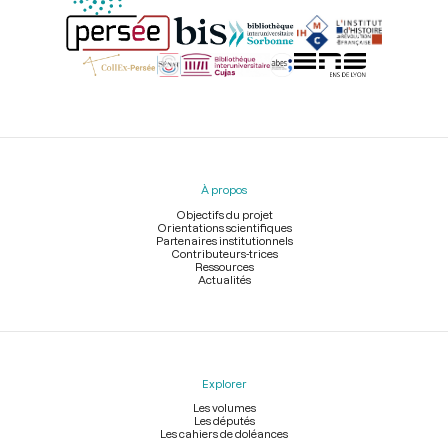
Menu
du
pied
À propos
de
page
Objectifs du projet
Orientations scientifiques
Partenaires institutionnels
Contributeurs-trices
Ressources
Actualités
Explorer
Les volumes
Les députés
Les cahiers de doléances