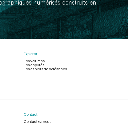
onographiques numérisés construits en
Explorer
Les volumes
Les députés
Les cahiers de doléances
Contact
Contactez-nous