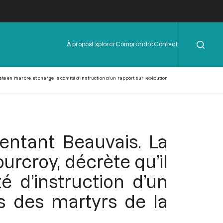
Rechercher
Menu
À propos
Explorer
Comprendre
Contact
de
l'en-
tête
te en marbre, et charge le comité d’instruction d’un rapport sur l’exécution
sentant Beauvais. La
urcroy, décrète qu’il
 d’instruction d’un
s des martyrs de la