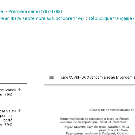
se
Première série (1787-1799)
e an III (24 septembre au 8 octobre 1794)
République française -
V
Tome XCVIII - Du 3 vendémiaire au 17 vendémiai
i
s
eauvais,
u
e 1794)
a
l
Beauvais
i
port sur
s
liberté,
e
e 1794)
u