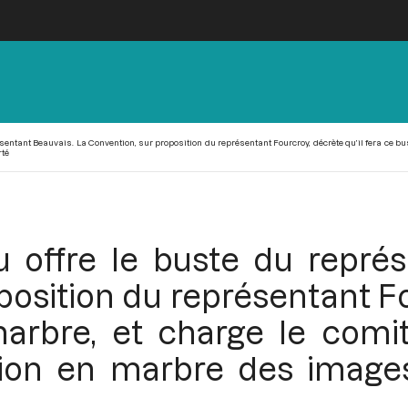
ésentant Beauvais. La Convention, sur proposition du représentant Fourcroy, décrète qu’il fera ce bus
rté
u offre le buste du repré
osition du représentant Fo
arbre, et charge le comité
ution en marbre des image