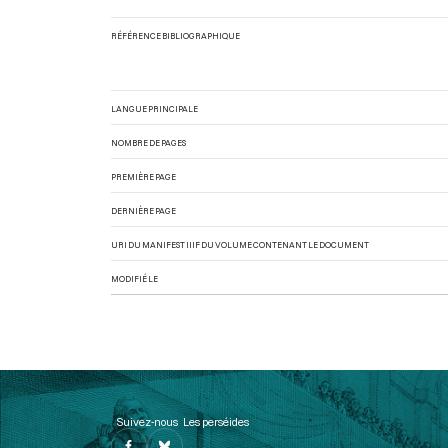
RÉFÉRENCE BIBLIOGRAPHIQUE
LANGUE PRINCIPALE
NOMBRE DE PAGES
PREMIÈRE PAGE
DERNIÈRE PAGE
URI DU MANIFEST IIIF DU VOLUME CONTENANT LE DOCUMENT
MODIFIÉ LE
Suivez-nous
Les perséides