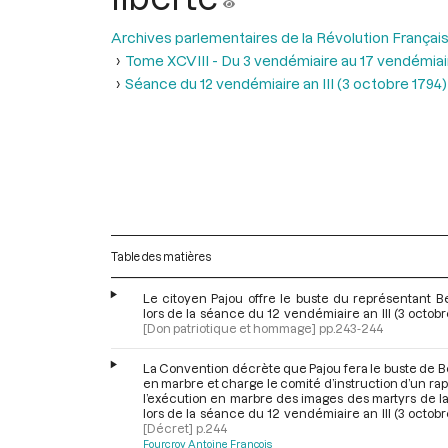
Archives parlementaires de la Révolution Françai
Tome XCVIII - Du 3 vendémiaire au 17 vendémiair
Séance du 12 vendémiaire an III (3 octobre 1794)
Table des matières
Le citoyen Pajou offre le buste du représentant B
lors de la séance du 12 vendémiaire an III (3 octobr
[Don patriotique et hommage]
pp.243-244
La Convention décrète que Pajou fera le buste de 
en marbre et charge le comité d’instruction d’un rap
l’exécution en marbre des images des martyrs de la 
lors de la séance du 12 vendémiaire an III (3 octobr
[Décret]
p.244
Fourcroy Antoine François