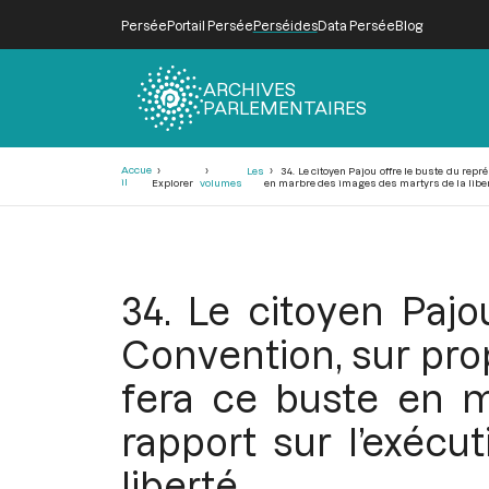
Persée
Portail Persée
Perséides
Data Persée
Blog
ARCHIVES
PARLEMENTAIRES
Fil
Accue
Les
34. Le citoyen Pajou offre le buste du repr
d'Ariane
il
Explorer
volumes
en marbre des images des martyrs de la libe
34. Le citoyen Pajo
Convention, sur prop
fera ce buste en m
rapport sur l’exéc
liberté