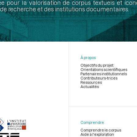
ée pour la valorisation de corpus textuels et ic
de recherche et des institutions documentaires.
À propos
Objectifs du projet
Orientations scientifiques
Partenaires institutionnels
Contributeurs-trices
Ressources
Actualités
Menu
du
pied
de
Comprendre
page
Comprendre le corpus
Aide à l'exploration