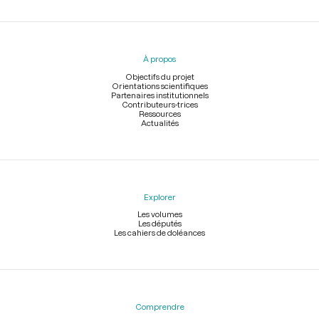
Menu
du
pied
À propos
de
page
Objectifs du projet
Orientations scientifiques
Partenaires institutionnels
Contributeurs-trices
Ressources
Actualités
Explorer
Les volumes
Les députés
Les cahiers de doléances
Comprendre