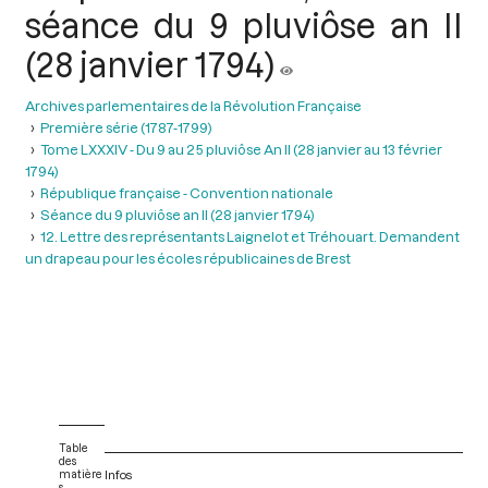
séance du 9 pluviôse an II
(28 janvier 1794)
Archives parlementaires de la Révolution Française
Première série (1787-1799)
Tome LXXXIV - Du 9 au 25 pluviôse An II (28 janvier au 13 février
1794)
République française - Convention nationale
Séance du 9 pluviôse an II (28 janvier 1794)
12. Lettre des représentants Laignelot et Tréhouart. Demandent
un drapeau pour les écoles républicaines de Brest
Table
des
matière
Infos
s