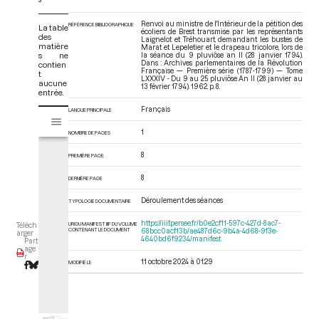
Renvoi au ministre de l'Intérieur de la pétition des
RÉFÉRENCE BIBLIOGRAPHIQUE
La table
écoliers de Brest transmise par les représentants
des
Laignelot et Tréhouart, demandant les bustes de
matière
Marat et Lepeletier et le drapeau tricolore, lors de
s ne
la séance du 9 pluviôse an II (28 janvier 1794).
Dans : Archives parlementaires de la Révolution
contien
Française — Première série (1787-1799) — Tome
t
LXXXIV - Du 9 au 25 pluviôse An II (28 janvier au
aucune
13 février 1794)
. 1962. p. 8.
entrée.
Français
V
LANGUE PRINCIPALE
Tome LXXXIV - Du 9 au 25 pluviôse An II (28 janvier au 13 février 1794)
i
1
NOMBRE DE PAGES
s
u
8
PREMIÈRE PAGE
a
l
8
DERNIÈRE PAGE
i
Déroulement des séances
TYPOLOGIE DOCUMENTAIRE
s
e
https://iiif.persee.fr/b0e2cf11-597c-427d-8ac7-
URI DU MANIFEST IIIF DU VOLUME
Téléch
CONTENANT LE DOCUMENT
68bcc0acf13b/ae487d6c-9b4a-4d68-9f3e-
u
arger
4640bd6f9234/manifest
Part
r
age
r
M
11 octobre 2024 à 01:29
MODIFIÉ LE
i
r
a
d