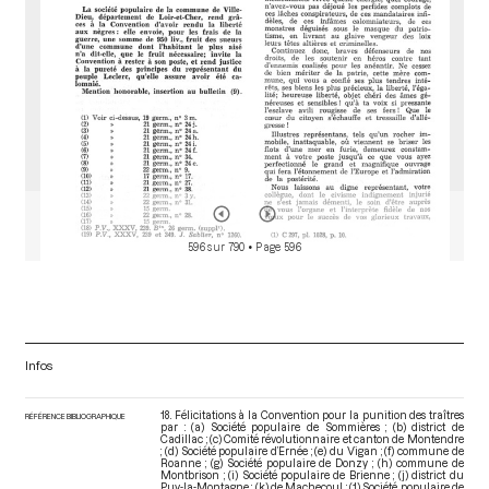
596 sur 790
• Page 596
Infos
18. Félicitations à la Convention pour la punition des traîtres
RÉFÉRENCE BIBLIOGRAPHIQUE
par : (a) Société populaire de Sommières ; (b) district de
Cadillac ; (c) Comité révolutionnaire et canton de Montendre
; (d) Société populaire d’Ernée ; (e) du Vigan ; (f) commune de
Roanne ; (g) Société populaire de Donzy ; (h) commune de
Montbrison ; (i) Société populaire de Brienne ; (j) district du
Puy-la-Montagne ; (k) de Machecoul ; (1) Société populaire de