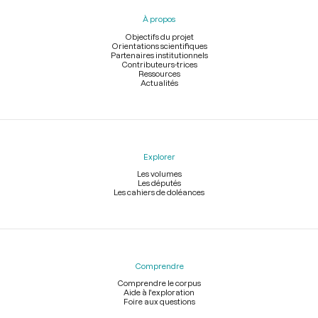
pied
À propos
de
page
Objectifs du projet
Orientations scientifiques
Partenaires institutionnels
Contributeurs-trices
Ressources
Actualités
Explorer
Les volumes
Les députés
Les cahiers de doléances
Comprendre
Comprendre le corpus
Aide à l'exploration
Foire aux questions