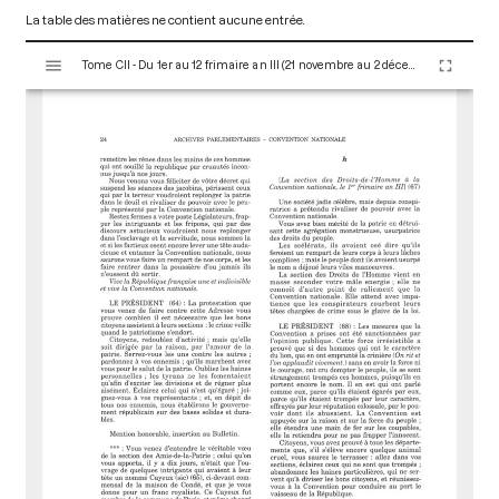
La table des matières ne contient aucune entrée.
V
Tome CII - Du 1er au 12 frimaire an III (21 novembre au 2 décembre 1794)
i
s
u
a
l
i
s
e
u
r
M
i
r
a
d
o
r