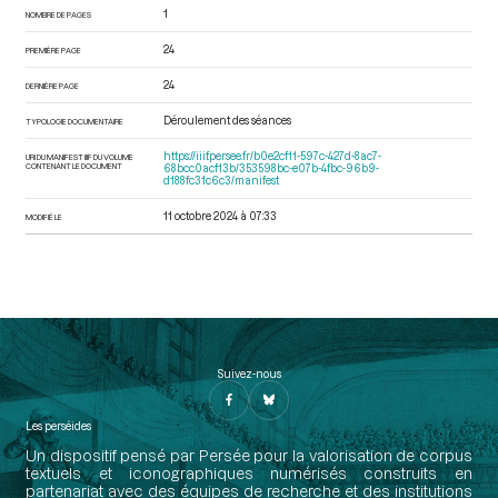
1
NOMBRE DE PAGES
24
PREMIÈRE PAGE
24
DERNIÈRE PAGE
Déroulement des séances
TYPOLOGIE DOCUMENTAIRE
https://iiif.persee.fr/b0e2cf11-597c-427d-8ac7-
URI DU MANIFEST IIIF DU VOLUME
CONTENANT LE DOCUMENT
68bcc0acf13b/353598bc-e07b-4fbc-96b9-
d188fc31c6c3/manifest
11 octobre 2024 à 07:33
MODIFIÉ LE
Suivez-nous
Les perséides
Un dispositif pensé par Persée pour la valorisation de corpus
textuels et iconographiques numérisés construits en
partenariat avec des équipes de recherche et des institutions