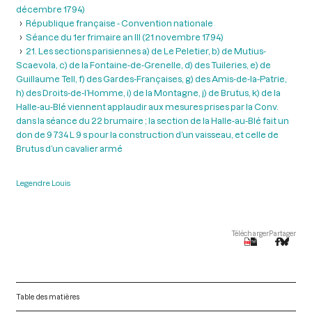
décembre 1794)
République française - Convention nationale
Séance du 1er frimaire an III (21 novembre 1794)
21. Les sections parisiennes a) de Le Peletier, b) de Mutius-
Scaevola, c) de la Fontaine-de-Grenelle, d) des Tuileries, e) de
Guillaume Tell, f) des Gardes-Françaises, g) des Amis-de-la-Patrie,
h) des Droits-de-l’Homme, i) de la Montagne, j) de Brutus, k) de la
Halle-au-Blé viennent applaudir aux mesures prises par la Conv.
dans la séance du 22 brumaire ; la section de la Halle-au-Blé fait un
don de 9 734 L 9 s pour la construction d’un vaisseau, et celle de
Brutus d’un cavalier armé
Legendre Louis
Télécharger
Partager
Table des matières