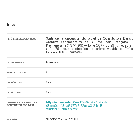
Infos
Suite de la discussion du projet de Constitution. Dans :
RÉFÉRENCE BIBLIOGRAPHIQUE
Archives parlementaires de la Révolution Française —
Première série (1787-1799) — Tome XXIX - Du 29 juillet au 27
août 1791.
, sous la direction de Jérôme Mavidal et Emile
Laurent. 1888. pp. 292-295.
Français
LANGUE PRINCIPALE
4
NOMBRE DE PAGES
292
PREMIÈRE PAGE
295
DERNIÈRE PAGE
https://iiif.persee.fr/b0e2cf11-597c-427d-8ac7-
URI DU MANIFEST IIIF DU VOLUME
CONTENANT LE DOCUMENT
68bcc0acf13b/e7f877d3-32ae-43c2-bd18-
1981fce886ef/manifest
10 octobre 2024 à 18:09
MODIFIÉ LE