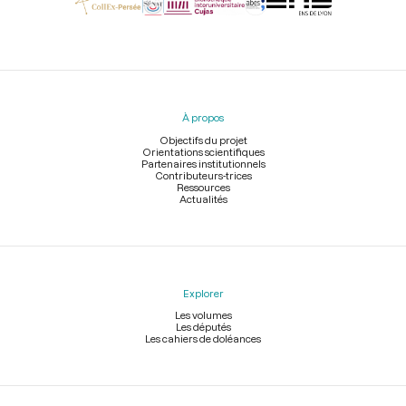
Menu
du
pied
À propos
de
page
Objectifs du projet
Orientations scientifiques
Partenaires institutionnels
Contributeurs-trices
Ressources
Actualités
Explorer
Les volumes
Les députés
Les cahiers de doléances