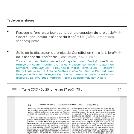
Table des matières
Passage à l'ordre du jour : suite de la discussion du projet de
Constitution, lors de la séance du 9 août 1791
[Déroulement des
séances]
p.292
Suite de la discussion du projet de Constitution (titre Ier), lors
de la séance du 9 août 1791
[Discussion]
pp.292-295
Thouret Jacques Guillaume
Le Chapelier Isaac René Guy
Buzot
François-Nicolas
Dortans Charles François, comte de
Dupont de
Nemours Pierre Samuel
Prieur de la Marne Pierre Louis
Roederer
Pierre Louis
André Antoine Balthazar d'
Gaultier de Biauzat Jean-
François
Tronchet François Denis
Guillaume Louis-Marie
Dellay-
d'Agier ou Delay Claude Pierre de
Briois de Beaumetz Bon-Albert
V
Tome XXIX - Du 29 juillet au 27 août 1791.
i
s
u
a
l
i
s
e