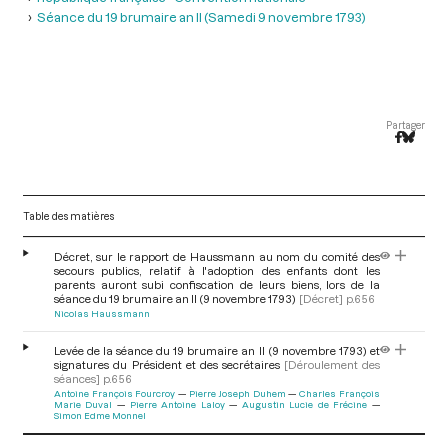
Séance du 19 brumaire an II (Samedi 9 novembre 1793)
Partager
Table des matières
Décret, sur le rapport de Haussmann au nom du comité des
secours publics, relatif à l'adoption des enfants dont les
parents auront subi confiscation de leurs biens, lors de la
séance du 19 brumaire an II (9 novembre 1793)
[Décret]
p.656
Nicolas Haussmann
Levée de la séance du 19 brumaire an II (9 novembre 1793) et
signatures du Président et des secrétaires
[Déroulement des
séances]
p.656
Antoine François Fourcroy
Pierre Joseph Duhem
Charles François
Marie Duval
Pierre Antoine Laloy
Augustin Lucie de Frécine
Simon Edme Monnel
V