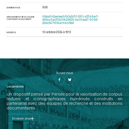
656
DERNIÈRE PAGE
https://iiif.persee.fr/b0e2cf11-597c-427d-8ac7-
URI DU MANIFEST IIIF DU VOLUME
CONTENANT LE DOCUMENT
68bcc0acf13b/3fc29820-5a05-4ed7-909d-
2dac5471694a/manifest
10 octobre 2024 à 18:13
MODIFIÉ LE
Suivez-nous
Les perséides
Un dispositif pensé par Persée pour la valorisation de corpus
textuels et iconographiques numérisés construits en
partenariat avec des équipes de recherche et des institutions
documentaires.
En savoir plus