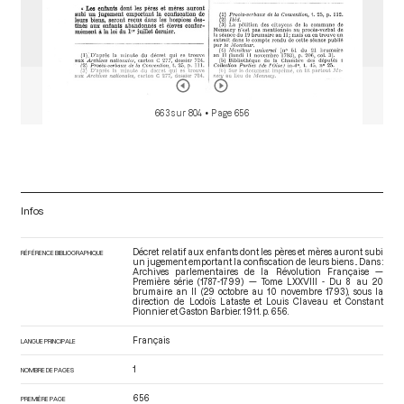
663 sur 804
• Page 656
Infos
Décret relatif aux enfants dont les pères et mères auront subi
RÉFÉRENCE BIBLIOGRAPHIQUE
un jugement emportant la confiscation de leurs biens .. Dans :
Archives parlementaires de la Révolution Française —
Première série (1787-1799) — Tome LXXVIII - Du 8 au 20
brumaire an II (29 octobre au 10 novembre 1793)
, sous la
direction de Lodoïs Lataste et Louis Claveau et Constant
Pionnier et Gaston Barbier. 1911. p. 656.
Français
LANGUE PRINCIPALE
1
NOMBRE DE PAGES
656
PREMIÈRE PAGE