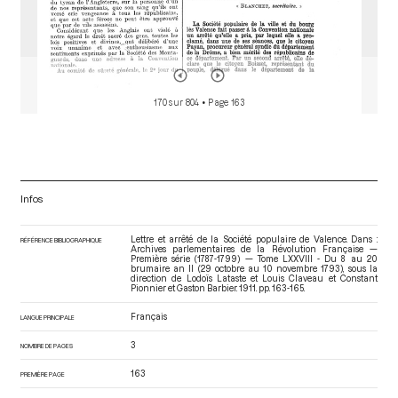
170 sur 804
• Page 163
Infos
Lettre et arrêté de la Société populaire de Valence. Dans :
RÉFÉRENCE BIBLIOGRAPHIQUE
Archives parlementaires de la Révolution Française —
Première série (1787-1799) — Tome LXXVIII - Du 8 au 20
brumaire an II (29 octobre au 10 novembre 1793)
, sous la
direction de Lodoïs Lataste et Louis Claveau et Constant
Pionnier et Gaston Barbier. 1911. pp. 163-165.
Français
LANGUE PRINCIPALE
3
NOMBRE DE PAGES
163
PREMIÈRE PAGE