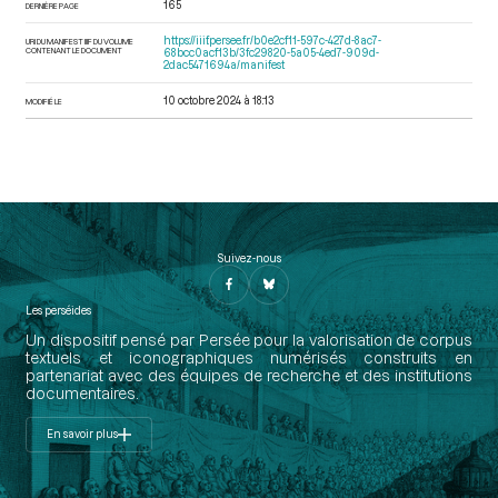
165
DERNIÈRE PAGE
https://iiif.persee.fr/b0e2cf11-597c-427d-8ac7-
URI DU MANIFEST IIIF DU VOLUME
CONTENANT LE DOCUMENT
68bcc0acf13b/3fc29820-5a05-4ed7-909d-
2dac5471694a/manifest
10 octobre 2024 à 18:13
MODIFIÉ LE
Suivez-nous
Les perséides
Un dispositif pensé par Persée pour la valorisation de corpus
textuels et iconographiques numérisés construits en
partenariat avec des équipes de recherche et des institutions
documentaires.
En savoir plus