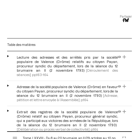
Partager
Table des matières
Lecture des adresses et des arrêtés pris par la société
populaire de Valence (Drôme) relatifs au citoyen Payan,
procureur syndic du département, lors de la séance du 12
brumaire an II (2 novembre 1793)
[Déroulement des
séances]
pp.163-164
Adresse de la société populaire de Valence (Drôme) en faveur
du citoyen Payan, procureur syndic du département, lors de la
séance du 12 brumaire an II (2 novembre 1793)
[Adresse,
pétition et lettre envoyée à l’Assemblée]
p.164
Extrait des registres de la société populaire de Valence
(Drôme) relatif au citoyen Payan, procureur général syndic,
qui a participé aux victoires des armées de la République, lors
de la séance du 12 brumaire an II (2 novembre 1793)
[Délibération ou procès verbal de collectivité]
p.164
V
Tome LXXVIII - Du 8 au 20 brumaire an II (29 octobre au 10 novembre 1793)