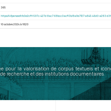
365
https://iiif.persee.fr/b0e2cf11-597c-427d-8ac7-68bcc0acf13b/8a9e7f27-a845-46d0-a283-d
10 octobre 2024 à 18:20
ée pour la valorisation de corpus textuels et ic
de recherche et des institutions documentaires.