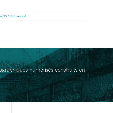
31af6277e3d/manifest
onographiques numérisés construits en