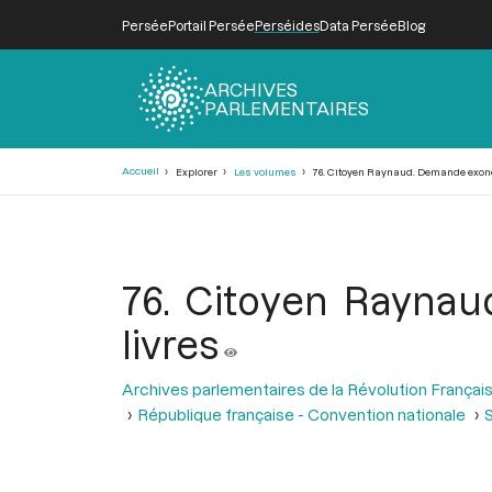
Persée
Portail Persée
Perséides
Data Persée
Blog
ARCHIVES
PARLEMENTAIRES
Fil
Accueil
Explorer
Les volumes
76. Citoyen Raynaud. Demande exonér
d'Ariane
76. Citoyen Raynau
livres
Archives parlementaires de la Révolution Françai
République française - Convention nationale
S