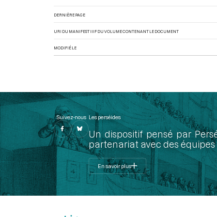
DERNIÈRE PAGE
URI DU MANIFEST IIIF DU VOLUME CONTENANT LE DOCUMENT
MODIFIÉ LE
Suivez-nous
Les perséides
Un dispositif pensé par Pers
partenariat avec des équipes 
En savoir plus