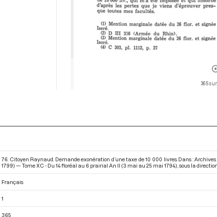
365 sur
76. Citoyen Raynaud. Demande exonération d’une taxe de 10 000 livres. Dans : Archives
1799) — Tome XC - Du 14 floréal au 6 prairial An II (3 mai au 25 mai 1794)
, sous la directi
Français
1
365