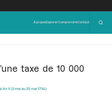
Rechercher
Menu
À propos
Explorer
Comprendre
Contact
de
l'en-
tête
’une taxe de 10 000
l An II (3 mai au 25 mai 1794)