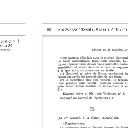
V
Tome XC - Du 14 floréal au 6 prairial An II (3 ma
i
s
ération
u
ce du 26
a
 envoyée
l
i
s
e
u
r
M
i
r
a
d
o