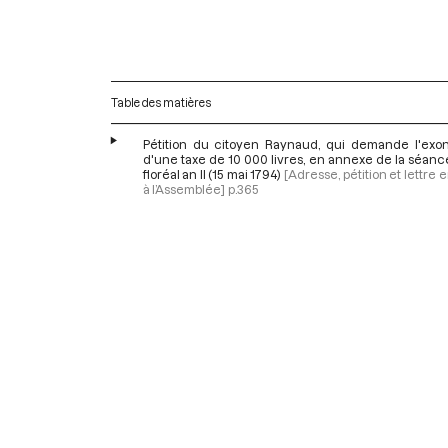
Table des matières
Pétition du citoyen Raynaud, qui demande l'exon
d'une taxe de 10 000 livres, en annexe de la séan
floréal an II (15 mai 1794)
[Adresse, pétition et lettre
à l’Assemblée]
p.365