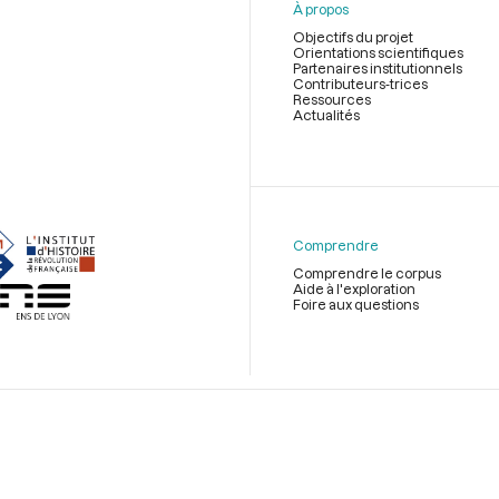
À propos
Objectifs du projet
Orientations scientifiques
Partenaires institutionnels
Contributeurs-trices
Ressources
Actualités
Menu
du
pied
de
Comprendre
page
Comprendre le corpus
Aide à l'exploration
Foire aux questions