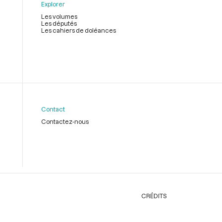
Explorer
Les volumes
Les députés
Les cahiers de doléances
Contact
Contactez-nous
CRÉDITS