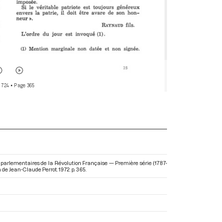
 724
• Page 365
 parlementaires de la Révolution Française — Première série (1787-
on de Jean-Claude Perrot. 1972. p. 365.