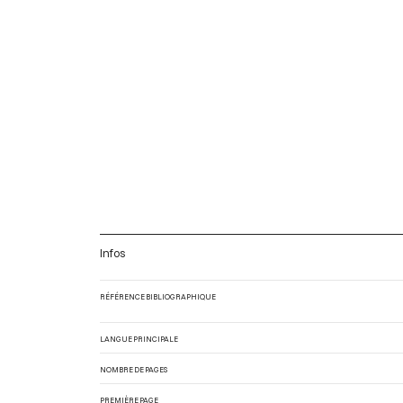
Infos
RÉFÉRENCE BIBLIOGRAPHIQUE
LANGUE PRINCIPALE
NOMBRE DE PAGES
PREMIÈRE PAGE