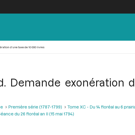
ation d’une taxe de 10 000 livres
d. Demande exonération d
se
Première série (1787-1799)
Tome XC - Du 14 floréal au 6 prairia
éance du 26 floréal an II (15 mai 1794)