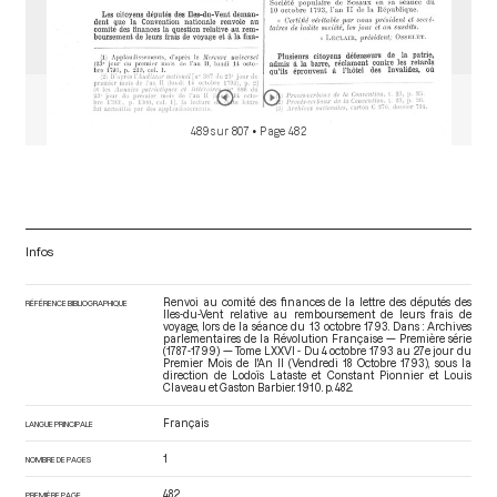
489 sur 807
• Page 482
Infos
Renvoi au comité des finances de la lettre des députés des
RÉFÉRENCE BIBLIOGRAPHIQUE
Iles-du-Vent relative au remboursement de leurs frais de
voyage, lors de la séance du 13 octobre 1793. Dans : Archives
parlementaires de la Révolution Française — Première série
(1787-1799) — Tome LXXVI - Du 4 octobre 1793 au 27e jour du
Premier Mois de l'An II (Vendredi 18 Octobre 1793)
, sous la
direction de Lodoïs Lataste et Constant Pionnier et Louis
Claveau et Gaston Barbier. 1910. p. 482.
Français
LANGUE PRINCIPALE
1
NOMBRE DE PAGES
482
PREMIÈRE PAGE