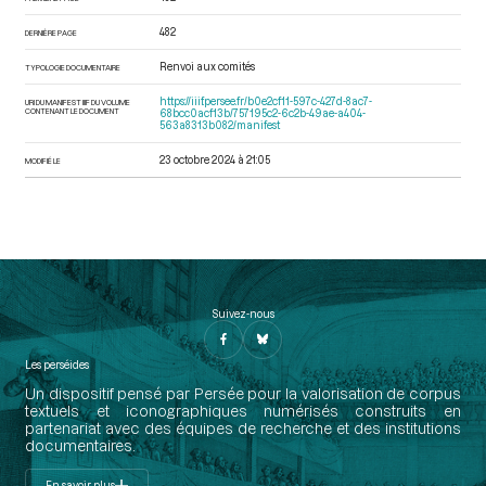
482
DERNIÈRE PAGE
Renvoi aux comités
TYPOLOGIE DOCUMENTAIRE
https://iiif.persee.fr/b0e2cf11-597c-427d-8ac7-
URI DU MANIFEST IIIF DU VOLUME
CONTENANT LE DOCUMENT
68bcc0acf13b/757195c2-6c2b-49ae-a404-
563a8313b082/manifest
23 octobre 2024 à 21:05
MODIFIÉ LE
Suivez-nous
Les perséides
Un dispositif pensé par Persée pour la valorisation de corpus
textuels et iconographiques numérisés construits en
partenariat avec des équipes de recherche et des institutions
documentaires.
En savoir plus