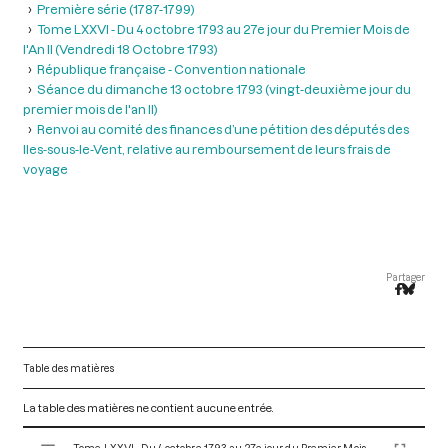
Première série (1787-1799)
Tome LXXVI - Du 4 octobre 1793 au 27e jour du Premier Mois de
l'An II (Vendredi 18 Octobre 1793)
République française - Convention nationale
Séance du dimanche 13 octobre 1793 (vingt-deuxième jour du
premier mois de l'an II)
Renvoi au comité des finances d’une pétition des députés des
Iles-sous-le-Vent, relative au remboursement de leurs frais de
voyage
Partager
Table des matières
La table des matières ne contient aucune entrée.
V