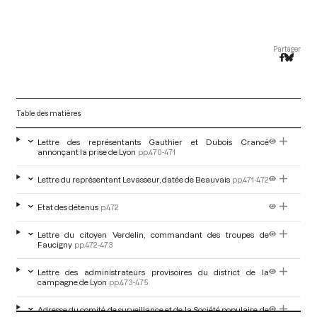
Partager
Table des matières
Lettre des représentants Gauthier et Dubois Crancé
annonçant la prise de Lyon
pp.470-471
Lettre du représentant Levasseur, datée de Beauvais
pp.471-472
Etat des détenus
p.472
Lettre du citoyen Verdelin, commandant des troupes de
Faucigny
pp.472-473
Lettre des administrateurs provisoires du district de la
campagne de Lyon
pp.473-475
Adresse du comité de surveillance et de la Société populaire de