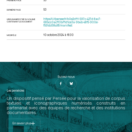
53
PREMIÈRE PAGE
53
DERNIÈRE PAGE
https://iiif.persee.fr/b0e2cf11-597c-427d-8ac7-
URI DU MANIFEST IIIF DU VOLUME
CONTENANT LE DOCUMENT
68bcc0acf13b/f1d1ce3a-9b4b-48f5-900e-
f551dd5f44f8/manifest
10 octobre 2024 à 18:30
MODIFIÉ LE
Suivez-nous
Les perséides
Un dispositif pensé par Persée pour la valorisation de corpus
textuels et iconographiques numérisés construits en
partenariat avec des équipes de recherche et des institutions
documentaires.
En savoir plus