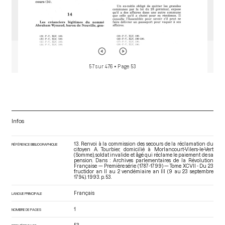
57 sur 476
• Page 53
Infos
13. Renvoi à la commission des secours de la réclamation du
RÉFÉRENCE BIBLIOGRAPHIQUE
citoyen A. Tourbier, domicilié à Morlancourt-Vilers-le-Vert
(Somme), soldat invalide et âgé qui réclame le paiement de sa
pension. Dans : Archives parlementaires de la Révolution
Française — Première série (1787-1799) — Tome XCVII - Du 23
fructidor an II au 2 vendémiaire an III (9 au 23 septembre
1794)
. 1993. p. 53.
Français
LANGUE PRINCIPALE
1
NOMBRE DE PAGES