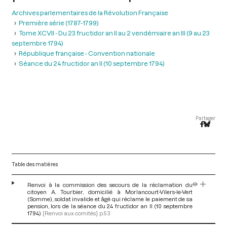
Archives parlementaires de la Révolution Française
Première série (1787-1799)
Tome XCVII - Du 23 fructidor an II au 2 vendémiaire an III (9 au 23
septembre 1794)
République française - Convention nationale
Séance du 24 fructidor an II (10 septembre 1794)
Partager
Table des matières
Renvoi à la commission des secours de la réclamation du
citoyen A. Tourbier, domicilié à Morlancourt-Vilers-le-Vert
(Somme), soldat invalide et âgé qui réclame le paiement de sa
pension, lors de la séance du 24 fructidor an II (10 septembre
1794)
[Renvoi aux comités]
p.53