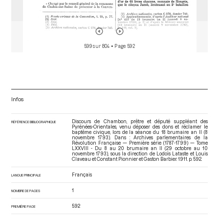
599 sur 804
• Page 592
Infos
Discours de Chambon, prêtre et député suppléant des
RÉFÉRENCE BIBLIOGRAPHIQUE
Pyrénées-Orientales, venu déposer des dons et réclamer le
baptême civique, lors de la séance du 18 brumaire an II (8
novembre 1793). Dans : Archives parlementaires de la
Révolution Française — Première série (1787-1799) — Tome
LXXVIII - Du 8 au 20 brumaire an II (29 octobre au 10
novembre 1793)
, sous la direction de Lodoïs Lataste et Louis
Claveau et Constant Pionnier et Gaston Barbier. 1911. p. 592.
Français
LANGUE PRINCIPALE
1
NOMBRE DE PAGES
592
PREMIÈRE PAGE