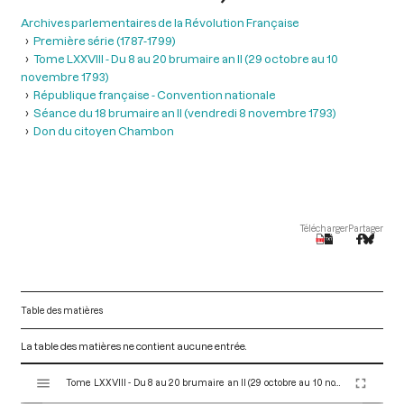
Archives parlementaires de la Révolution Française
Première série (1787-1799)
Tome LXXVIII - Du 8 au 20 brumaire an II (29 octobre au 10
novembre 1793)
République française - Convention nationale
Séance du 18 brumaire an II (vendredi 8 novembre 1793)
Don du citoyen Chambon
Télécharger
Partager
Table des matières
La table des matières ne contient aucune entrée.
V
Tome LXXVIII - Du 8 au 20 brumaire an II (29 octobre au 10 novembre 1793)
i