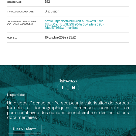
592
DERNIÈRE PAGE
Discussion
TYPOLOGIE DOCUMENTAIRE
https://iiif.persee.fr/b0e2cf11-597c-427d-8ac7-
URI DU MANIFEST IIIF DU VOLUME
CONTENANT LE DOCUMENT
68bcc0acf13b/3fc29820-5a05-4ed7-909d-
2dac5471694a/manifest
10 octobre 2024 à 23:42
MODIFIÉ LE
Suivez-nous
Les perséides
Un dispositif pensé par Persée pour la valorisation de corpus
textuels et iconographiques numérisés construits en
partenariat avec des équipes de recherche et des institutions
documentaires.
En savoir plus