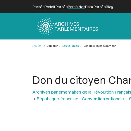
Persée
Portail Persée
Perséides
Data Persée
Blog
ARCHIVES
PARLEMENTAIRES
Fil
Accueil
Explorer
Les volumes
Don du citoyen Chambon
d'Ariane
Don du citoyen Ch
Archives parlementaires de la Révolution Françai
République française - Convention nationale
S