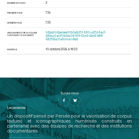
2
NOMBRE DE PAGES
734
PREMIÈRE PAGE
735
DERNIÈRE PAGE
https://iiif.persee.fr/b0e2cf11-597c-427d-8ac7-
URI DU MANIFEST IIIF DU VOLUME
CONTENANT LE DOCUMENT
68bcc0acf13b/b406191f-53a6-48d6-88ff-
682155a31afc/manifest
10 octobre 2024 à 18:03
MODIFIÉ LE
Suivez-nous
Les perséides
Un dispositif pensé par Persée pour la valorisation de corpus
textuels et iconographiques numérisés construits en
partenariat avec des équipes de recherche et des institutions
documentaires.