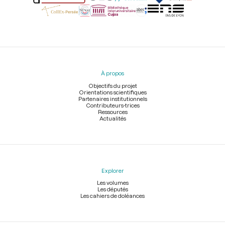
Menu
du
pied
À propos
de
page
Objectifs du projet
Orientations scientifiques
Partenaires institutionnels
Contributeurs-trices
Ressources
Actualités
Explorer
Les volumes
Les députés
Les cahiers de doléances