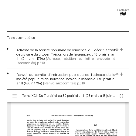
Partager
Table des matières
Adresse de la société populaire de Jouvence, qui décrit le trait
de civisme du citoyen Trédor, lors de la séance du 16 prairial an
II (4 juin 1794)
[Adresse, pétition et lettre envoyée à
l’Assemblée]
p.310
Renvoi au comité d'instruction publique de l'adresse de la
société populaire de Jouvence, lors de la séance du 16 prairial
an II (4 juin 1794)
[Renvoi aux comités]
p.310
V
Tome XCI - Du 7 prairial au 30 prairial an II (26 mai au 18 juin 1794)
i
s
u
a
l
i
s