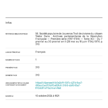
Infos
56. Société populaire de Jouvence. Trait de civisme du citoyen
RÉFÉRENCE BIBLIOGRAPHIQUE
Trédor. Dans : Archives parlementaires de la Révolution
Française — Première série (1787-1799) — Tome XCI - Du 7
prairial au 30 prairial an II (26 mai au 18 juin 1794)
. 1976. p.
310.
Français
LANGUE PRINCIPALE
1
NOMBRE DE PAGES
310
PREMIÈRE PAGE
310
DERNIÈRE PAGE
https://iiif.persee.fr/b0e2cf11-597c-427d-8ac7-
URI DU MANIFEST IIIF DU VOLUME
CONTENANT LE DOCUMENT
68bcc0acf13b/f0a82fc6-3166-4bf6-85a7-
810dc87a17bc/manifest
10 octobre 2024 à 18:21
MODIFIÉ LE