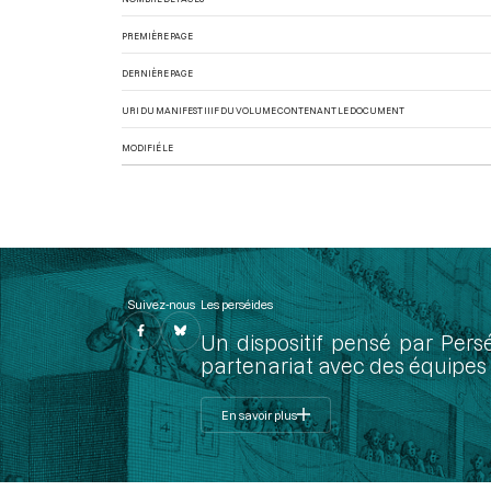
PREMIÈRE PAGE
DERNIÈRE PAGE
URI DU MANIFEST IIIF DU VOLUME CONTENANT LE DOCUMENT
MODIFIÉ LE
Suivez-nous
Les perséides
Un dispositif pensé par Pers
partenariat avec des équipes 
En savoir plus