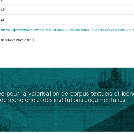
40
41
https://iiif.persee.fr/b0e2cf11-597c-427d-8ac7-68bcc0acf13b/40b6c3bf-44db-4c4f-8c06-7c
10 octobre 2024 à 18:31
ée pour la valorisation de corpus textuels et ic
de recherche et des institutions documentaires.