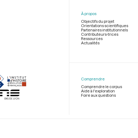
À propos
Objectifs du projet
Orientations scientifiques
Partenaires institutionnels
Contributeurs-trices
Ressources
Actualités
Menu
du
pied
de
Comprendre
page
Comprendre le corpus
Aide à l'exploration
Foire aux questions