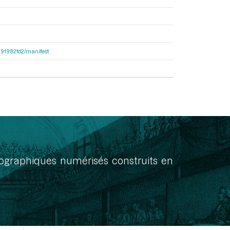
9791982fd2/manifest
onographiques numérisés construits en