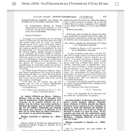
V
Tome LXXIX - Du 21 brumaire au 3 frimaire an II (11 au 23 novembre 1793)
i
s
u
a
l
i
s
e
u
r
M
i
r
a
d
o
r