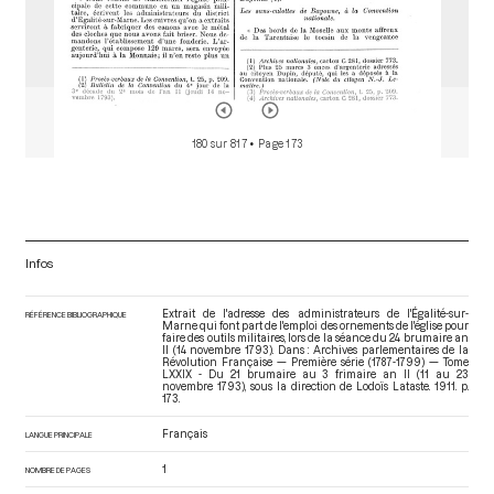
180 sur 817
• Page 173
Infos
Extrait de l'adresse des administrateurs de l'Égalité-sur-
RÉFÉRENCE BIBLIOGRAPHIQUE
Marne qui font part de l'emploi des ornements de l'église pour
faire des outils militaires, lors de la séance du 24 brumaire an
II (14 novembre 1793). Dans : Archives parlementaires de la
Révolution Française — Première série (1787-1799) — Tome
LXXIX - Du 21 brumaire au 3 frimaire an II (11 au 23
novembre 1793)
, sous la direction de Lodoïs Lataste. 1911. p.
173.
Français
LANGUE PRINCIPALE
1
NOMBRE DE PAGES