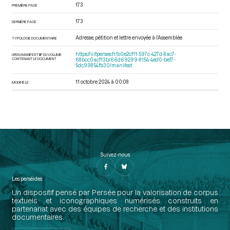
173
PREMIÈRE PAGE
173
DERNIÈRE PAGE
Adresse, pétition et lettre envoyée à l’Assemblée
TYPOLOGIE DOCUMENTAIRE
https://iiif.persee.fr/b0e2cf11-597c-427d-8ac7-
URI DU MANIFEST IIIF DU VOLUME
CONTENANT LE DOCUMENT
68bcc0acf13b/66d69299-8154-4ed0-bef7-
5dc99854fb30/manifest
11 octobre 2024 à 00:08
MODIFIÉ LE
Suivez-nous
Les perséides
Un dispositif pensé par Persée pour la valorisation de corpus
textuels et iconographiques numérisés construits en
partenariat avec des équipes de recherche et des institutions
documentaires.