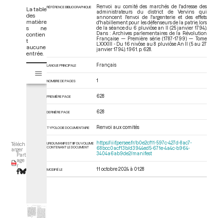
Renvoi au comité des marchés de l'adresse des
RÉFÉRENCE BIBLIOGRAPHIQUE
La table
administrateurs du district de Vervins qui
des
annoncent l'envoi de l'argenterie et des effets
matière
d'habillement pour les défenseurs de la patrie, lors
s ne
de la séance du 6 pluviôse an II (25 janvier 1794).
Dans : Archives parlementaires de la Révolution
contien
Française — Première série (1787-1799) — Tome
t
LXXXIII - Du 16 nivôse au 8 pluviôse An II (5 au 27
aucune
janvier 1794)
. 1961. p. 628.
entrée.
Français
V
LANGUE PRINCIPALE
Tome LXXXIII - Du 16 nivôse au 8 pluviôse An II (5 au 27 janvier 1794)
i
1
NOMBRE DE PAGES
s
u
628
PREMIÈRE PAGE
a
l
628
DERNIÈRE PAGE
i
Renvoi aux comités
TYPOLOGIE DOCUMENTAIRE
s
e
https://iiif.persee.fr/b0e2cf11-597c-427d-8ac7-
URI DU MANIFEST IIIF DU VOLUME
Téléch
CONTENANT LE DOCUMENT
68bcc0acf13b/d3944ed5-671e-4a4c-b964-
u
arger
3404a6ab9de2/manifest
Part
r
age
r
M
11 octobre 2024 à 01:28
MODIFIÉ LE
i
r
a
d
o