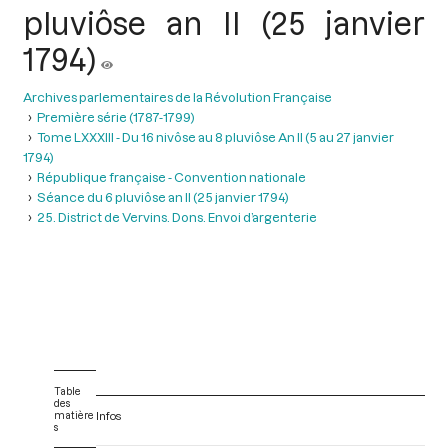
pluviôse an II (25 janvier
1794)
Archives parlementaires de la Révolution Française
Première série (1787-1799)
Tome LXXXIII - Du 16 nivôse au 8 pluviôse An II (5 au 27 janvier
1794)
République française - Convention nationale
Séance du 6 pluviôse an II (25 janvier 1794)
25. District de Vervins. Dons. Envoi d’argenterie
Table
des
matière
Infos
s