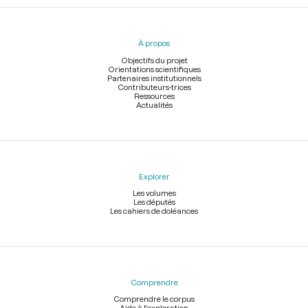
Menu
du
pied
À propos
de
page
Objectifs du projet
Orientations scientifiques
Partenaires institutionnels
Contributeurs-trices
Ressources
Actualités
Explorer
Les volumes
Les députés
Les cahiers de doléances
Comprendre
Comprendre le corpus
Aide à l'exploration