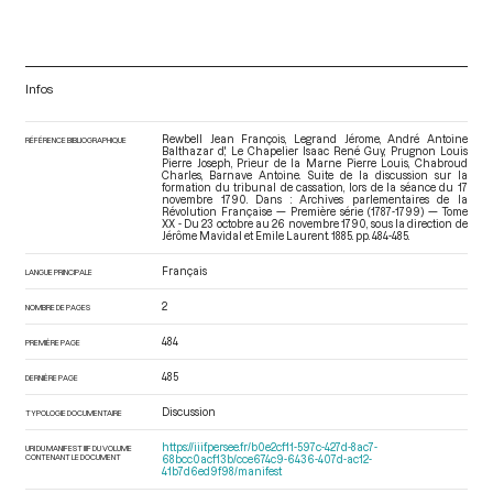
Infos
Rewbell Jean François, Legrand Jérome, André Antoine
RÉFÉRENCE BIBLIOGRAPHIQUE
Balthazar d', Le Chapelier Isaac René Guy, Prugnon Louis
Pierre Joseph, Prieur de la Marne Pierre Louis, Chabroud
Charles, Barnave Antoine. Suite de la discussion sur la
formation du tribunal de cassation, lors de la séance du 17
novembre 1790. Dans : Archives parlementaires de la
Révolution Française — Première série (1787-1799) — Tome
XX - Du 23 octobre au 26 novembre 1790
, sous la direction de
Jérôme Mavidal et Emile Laurent. 1885. pp. 484-485.
Français
LANGUE PRINCIPALE
2
NOMBRE DE PAGES
484
PREMIÈRE PAGE
485
DERNIÈRE PAGE
Discussion
TYPOLOGIE DOCUMENTAIRE
https://iiif.persee.fr/b0e2cf11-597c-427d-8ac7-
URI DU MANIFEST IIIF DU VOLUME
CONTENANT LE DOCUMENT
68bcc0acf13b/cce674c9-6436-407d-ac12-
41b7d6ed9f98/manifest