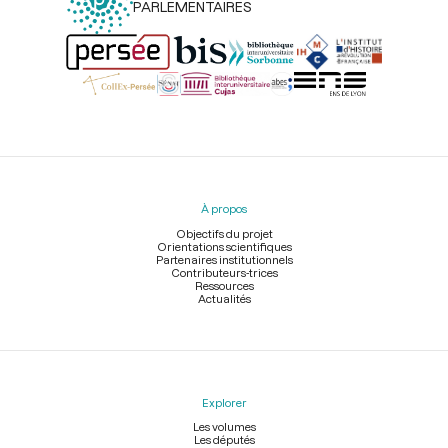
PARLEMENTAIRES
Menu
du
pied
À propos
de
page
Objectifs du projet
Orientations scientifiques
Partenaires institutionnels
Contributeurs-trices
Ressources
Actualités
Explorer
Les volumes
Les députés