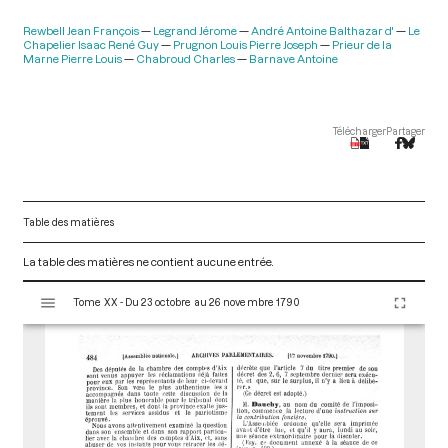
Rewbell Jean François
Legrand Jérome
André Antoine Balthazar d'
Le
Chapelier Isaac René Guy
Prugnon Louis Pierre Joseph
Prieur de la
Marne Pierre Louis
Chabroud Charles
Barnave Antoine
Télécharger
Partager
Table des matières
La table des matières ne contient aucune entrée.
V
Tome XX - Du 23 octobre au 26 novembre 1790
i
s
u
a
l
i
s
e