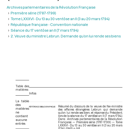
Archives parlementaires de la Révolution Française
Première série (1787-1799)
Tome LXXXVI - Du 13 au 30 ventôse an II (3 au 20 mars 1794)
République française - Convention nationale
Séance du 17 ventôse an II (7 mars 1794)
2. Veuve du ministre Lebrun. Demande qu’on lui rende ses biens
Table des
matières
Infos
La table
des
Résumé du discours de la veuve de l'ex-ministre
RÉFÉRENCE BIBLIOGRAPHIQUE
matières
des affaires étrangères Lebrun qui demande
ne
qu'on lui rende ses bien, et réponse du Président,
contient
lors de la séance du 17 ventôse an II (7 mars 1794).
Dans : Archives parlementaires de la Révolution
aucune
Française — Première série (1787-1799) — Tome
entrée.
LXXXVI - Du 13 au 30 ventôse an II (3 au 20 mars
1794)
. 1965. p. 148.