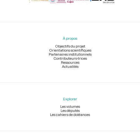
Menu
du
pied
À propos
de
page
Objectifs du projet
Orientations scientifiques
Partenaires institutionnels
Contributeurs-trices
Ressources
Actualités
Explorer
Les volumes
Les députés
Les cahiers de doléances