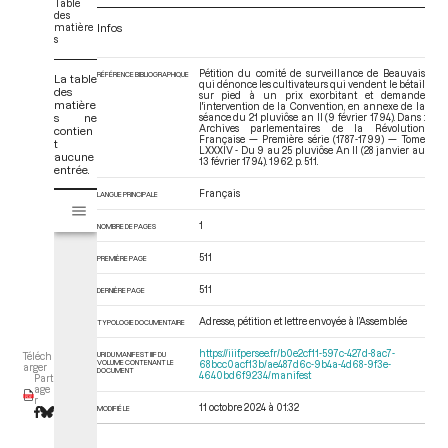
Table
des
matière
Infos
s
Pétition du comité de surveillance de Beauvais
RÉFÉRENCE BIBLIOGRAPHIQUE
La table
qui dénonce les cultivateurs qui vendent le bétail
des
sur pied à un prix exorbitant et demande
matière
l'intervention de la Convention, en annexe de la
s ne
séance du 21 pluviôse an II (9 février 1794). Dans :
Archives parlementaires de la Révolution
contien
Française — Première série (1787-1799) — Tome
t
LXXXIV - Du 9 au 25 pluviôse An II (28 janvier au
aucune
13 février 1794)
. 1962. p. 511.
entrée.
Français
V
LANGUE PRINCIPALE
Tome LXXXIV - Du 9 au 25 pluviôse An II (28 janvier au 13 février 1794)
i
1
NOMBRE DE PAGES
s
u
511
PREMIÈRE PAGE
a
l
511
DERNIÈRE PAGE
i
Adresse, pétition et lettre envoyée à l’Assemblée
TYPOLOGIE DOCUMENTAIRE
s
e
https://iiif.persee.fr/b0e2cf11-597c-427d-8ac7-
URI DU MANIFEST IIIF DU
Téléch
VOLUME CONTENANT LE
68bcc0acf13b/ae487d6c-9b4a-4d68-9f3e-
u
arger
DOCUMENT
4640bd6f9234/manifest
Part
r
age
r
M
11 octobre 2024 à 01:32
MODIFIÉ LE
i
r