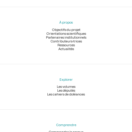
Menu
du
pied
À propos
de
page
Objectifs du projet
Orientations scientifiques
Partenaires institutionnels
Contributeurs-trices
Ressources
Actualités
Explorer
Les volumes
Les députés
Les cahiers de doléances
Comprendre
Comprendre le corpus