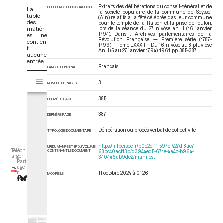
Extraits des délibérations du conseil-général et de
RÉFÉRENCE BIBLIOGRAPHIQUE
La
la société populaire de la commune de Seyssel
table
(Ain) relatifs à la fêté célébrée das leur commune
des
pour le temple de la Raison et la prise de Toulon,
matièr
lors de la séance du 27 nivôse an II (16 janvier
1794). Dans : Archives parlementaires de la
es ne
Révolution Française — Première série (1787-
contien
1799) — Tome LXXXIII - Du 16 nivôse au 8 pluviôse
t
An II (5 au 27 janvier 1794)
. 1961. pp. 385-387.
aucune
entrée.
Français
LANGUE PRINCIPALE
V
Tome LXXXIII - Du 16 nivôse au 8 pluviôse An II (5 au 27 janvier 1794)
3
i
NOMBRE DE PAGES
s
385
PREMIÈRE PAGE
u
a
387
DERNIÈRE PAGE
l
i
Délibération ou procès verbal de collectivité
TYPOLOGIE DOCUMENTAIRE
s
https://iiif.persee.fr/b0e2cf11-597c-427d-8ac7-
URI DU MANIFEST IIIF DU VOLUME
e
Téléch
CONTENANT LE DOCUMENT
68bcc0acf13b/d3944ed5-671e-4a4c-b964-
arger
3404a6ab9de2/manifest
u
Part
age
r
r
11 octobre 2024 à 01:26
MODIFIÉ LE
M
i
r
a
d