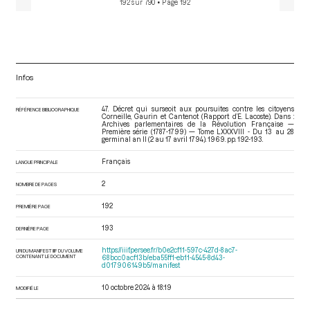
192 sur 790
• Page 192
Infos
47. Décret qui surseoit aux poursuites contre les citoyens
RÉFÉRENCE BIBLIOGRAPHIQUE
Corneille, Gaurin et Cantenot (Rapport d’E. Lacoste). Dans :
Archives parlementaires de la Révolution Française —
Première série (1787-1799) — Tome LXXXVIII - Du 13 au 28
germinal an II (2 au 17 avril 1794)
. 1969. pp. 192-193.
Français
LANGUE PRINCIPALE
2
NOMBRE DE PAGES
192
PREMIÈRE PAGE
193
DERNIÈRE PAGE
https://iiif.persee.fr/b0e2cf11-597c-427d-8ac7-
URI DU MANIFEST IIIF DU VOLUME
CONTENANT LE DOCUMENT
68bcc0acf13b/eba55ff1-eb11-4545-8d43-
d017906149b5/manifest
10 octobre 2024 à 18:19
MODIFIÉ LE