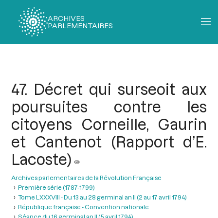
ARCHIVES
PARLEMENTAIRES
Fil
d'Ariane
47. Décret qui surseoit aux
poursuites contre les
citoyens Corneille, Gaurin
et Cantenot (Rapport d’E.
Lacoste)
Archives parlementaires de la Révolution Française
Première série (1787-1799)
Tome LXXXVIII - Du 13 au 28 germinal an II (2 au 17 avril 1794)
République française - Convention nationale
Séance du 16 germinal an II (5 avril 1794)