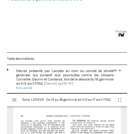
Partager
Table des matières
Décret, présenté par Lacoste au nom du comité de sûreté
générale, qui surseoit aux poursuites contre les citoyens
Corneille, Gaurin et Cantenot, lors de la séance du 16 germinal
an II (5 avril 1794)
[Décret]
pp.192-193
Élie Lacoste
V
Tome LXXXVIII - Du 13 au 28 germinal an II (2 au 17 avril 1794)
i
s
u
a
l
i