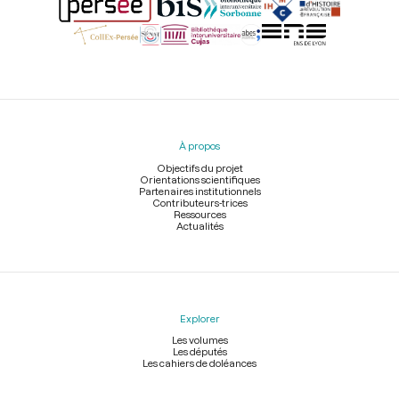
Menu
du
pied
À propos
de
page
Objectifs du projet
Orientations scientifiques
Partenaires institutionnels
Contributeurs-trices
Ressources
Actualités
Explorer
Les volumes
Les députés
Les cahiers de doléances