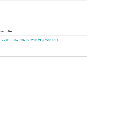
’Assemblée
27d-8ac7-68bcc0acf13b/31eb2316-21c4-4506-b3cf-