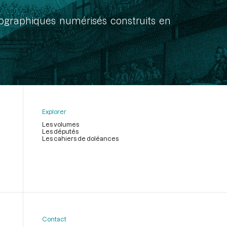
onographiques numérisés construits en
Explorer
Les volumes
Les députés
Les cahiers de doléances
Contact