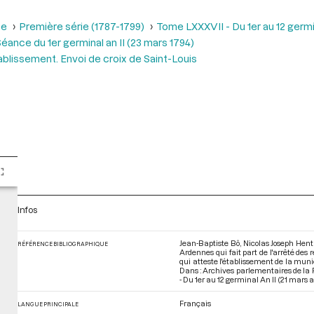
se
Première série (1787-1799)
Tome LXXXVII - Du 1er au 12 germina
éance du 1er germinal an II (23 mars 1794)
ablissement. Envoi de croix de Saint-Louis
Infos
Jean-Baptiste Bô, Nicolas Joseph Hent
RÉFÉRENCE BIBLIOGRAPHIQUE
Ardennes qui fait part de l'arrêté des
qui atteste l'établissement de la munic
Dans : Archives parlementaires de la
- Du 1er au 12 germinal An II (21 mars a
Français
LANGUE PRINCIPALE