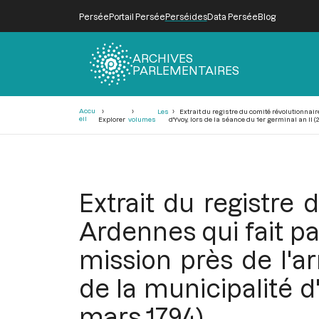
Persée
Portail Persée
Perséides
Data Persée
Blog
ARCHIVES
PARLEMENTAIRES
Fil
Accu
Les
Extrait du registre du comité révolutionnai
d'Ariane
eil
Explorer
volumes
d'Yvoy, lors de la séance du 1er germinal an II (
Extrait du registre
Ardennes qui fait pa
mission près de l'a
de la municipalité d'
mars 1794)