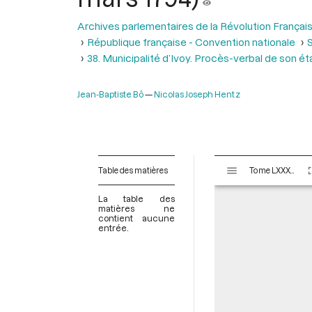
Archives parlementaires de la Révolution Françai
République française - Convention nationale
S
38. Municipalité d’Ivoy. Procès-verbal de son ét
Jean-Baptiste Bô
Nicolas Joseph Hentz
V
Table des matières
Tome LXXXVII - Du 1er au 12 germinal An II (21 mars au 1er avril 1794)
i
s
La table des
u
matières ne
contient aucune
a
entrée.
l
i
s
e
u
r