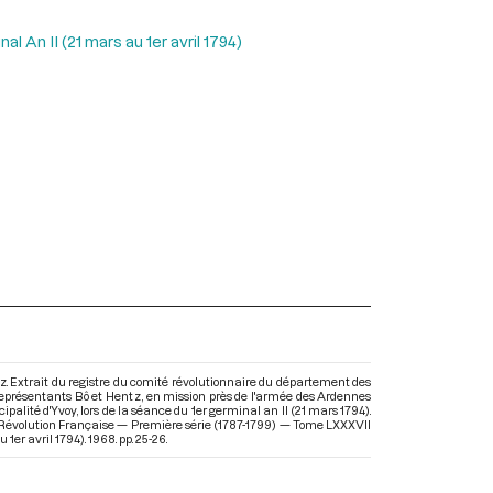
l An II (21 mars au 1er avril 1794)
z. Extrait du registre du comité révolutionnaire du département des
 représentants Bô et Hentz, en mission près de l'armée des Ardennes
ipalité d'Yvoy, lors de la séance du 1er germinal an II (21 mars 1794).
 Révolution Française — Première série (1787-1799) — Tome LXXXVII
u 1er avril 1794)
. 1968. pp. 25-26.