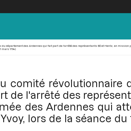
re du département des Ardennes qui fait part de l'arrêté des représentants Bô et Hentz, en mission 
21 mars 1794)
 du comité révolutionnair
rt de l'arrêté des représen
rmée des Ardennes qui att
Yvoy, lors de la séance du 