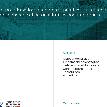
ée pour la valorisation de corpus textuels et ic
de recherche et des institutions documentaires.
À propos
Objectifs du projet
Orientations scientifiques
Partenaires institutionnels
Contributeurs-trices
Ressources
Actualités
Menu
du
pied
de
Comprendre