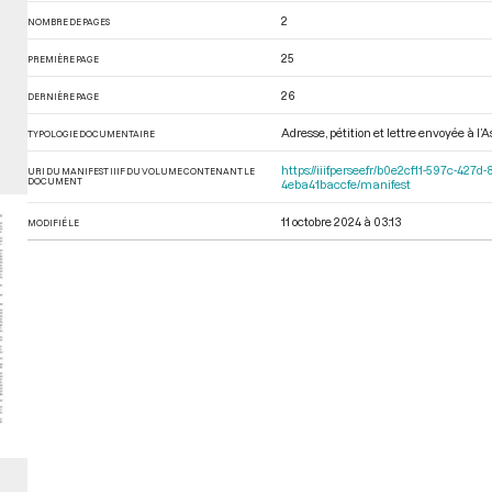
2
NOMBRE DE PAGES
25
PREMIÈRE PAGE
26
DERNIÈRE PAGE
Adresse, pétition et lettre envoyée à l
TYPOLOGIE DOCUMENTAIRE
https://iiif.persee.fr/b0e2cf11-597c-4
URI DU MANIFEST IIIF DU VOLUME CONTENANT LE
DOCUMENT
4eba41baccfe/manifest
11 octobre 2024 à 03:13
MODIFIÉ LE