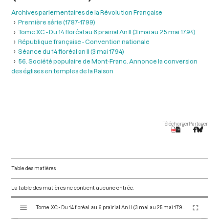
Archives parlementaires de la Révolution Française
Première série (1787-1799)
Tome XC - Du 14 floréal au 6 prairial An II (3 mai au 25 mai 1794)
République française - Convention nationale
Séance du 14 floréal an II (3 mai 1794)
56. Société populaire de Mont-Franc. Annonce la conversion
des églises en temples de la Raison
Télécharger
Partager
Table des matières
La table des matières ne contient aucune entrée.
V
Tome XC - Du 14 floréal au 6 prairial An II (3 mai au 25 mai 1794)
i