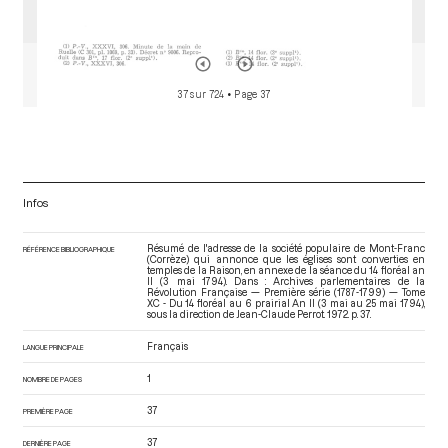
37 sur 724
• Page 37
Infos
Résumé de l'adresse de la société populaire de Mont-Franc
RÉFÉRENCE BIBLIOGRAPHIQUE
(Corrèze) qui annonce que les églises sont converties en
temples de la Raison, en annexe de la séance du 14 floréal an
II (3 mai 1794). Dans : Archives parlementaires de la
Révolution Française — Première série (1787-1799) — Tome
XC - Du 14 floréal au 6 prairial An II (3 mai au 25 mai 1794)
,
sous la direction de Jean-Claude Perrot. 1972. p. 37.
Français
LANGUE PRINCIPALE
1
NOMBRE DE PAGES
37
PREMIÈRE PAGE
37
DERNIÈRE PAGE