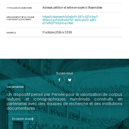
Adresse, pétition et lettre envoyée à l’Assemblée
TYPOLOGIE DOCUMENTAIRE
https://iiif.persee.fr/b0e2cf11-597c-427d-8ac7-
URI DU MANIFEST IIIF DU VOLUME
CONTENANT LE DOCUMENT
68bcc0acf13b/8a9e7f27-a845-46d0-a283-
d31af6277e3d/manifest
11 octobre 2024 à 03:59
MODIFIÉ LE
Suivez-nous
Les perséides
Un dispositif pensé par Persée pour la valorisation de corpus
textuels et iconographiques numérisés construits en
partenariat avec des équipes de recherche et des institutions
documentaires.
En savoir plus