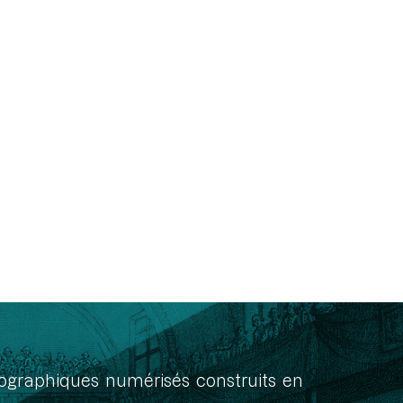
onographiques numérisés construits en