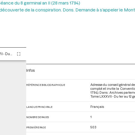
éance du 8 germinal an II (28 mars 1794)
 découverte de la conspiration. Dons. Demande à s’appeler le Mont
Tome LXXXVII - Du 1er au 12 germinal An II (21 mars au 1er avril 1794)
Infos
Adresse du conseil général d
RÉFÉRENCE BIBLIOGRAPHIQUE
complot et invite la Conventio
1794). Dans : Archives parle
Tome LXXXVII - Du 1er au 12 ge
Français
LANGUE PRINCIPALE
1
NOMBRE DE PAGES
503
PREMIÈRE PAGE