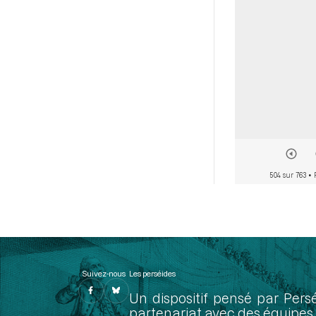
504 sur 763
• 
Suivez-nous
Les perséides
Un dispositif pensé par Pers
partenariat avec des équipes 