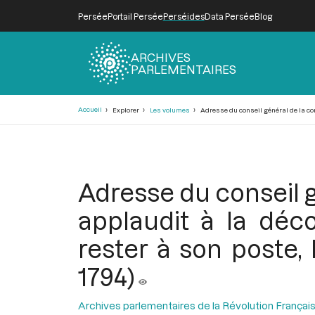
Persée
Portail Persée
Perséides
Data Persée
Blog
ARCHIVES
PARLEMENTAIRES
Fil
Accueil
Explorer
Les volumes
Adresse du conseil général de la com
d'Ariane
Adresse du conseil 
applaudit à la déc
rester à son poste,
1794)
Archives parlementaires de la Révolution Françai