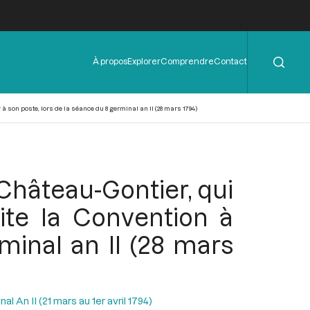
Rechercher
Menu
À propos
Explorer
Comprendre
Contact
de
l'en-
tête
 son poste, lors de la séance du 8 germinal an II (28 mars 1794)
Château-Gontier, qui
ite la Convention à
minal an II (28 mars
l An II (21 mars au 1er avril 1794)