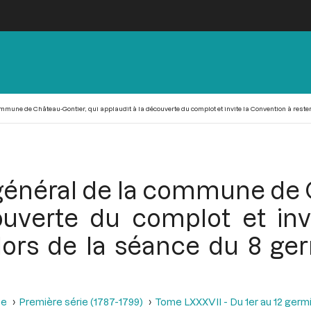
mune de Château-Gontier, qui applaudit à la découverte du complot et invite la Convention à rester à
général de la commune de 
ouverte du complot et inv
 lors de la séance du 8 ger
se
Première série (1787-1799)
Tome LXXXVII - Du 1er au 12 germina