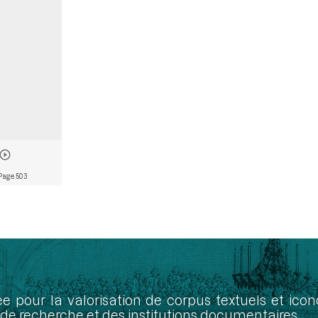
Page 503
ée pour la valorisation de corpus textuels et ic
de recherche et des institutions documentaires.