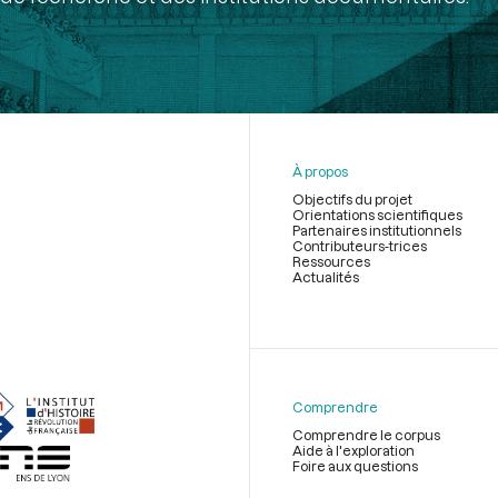
À propos
Objectifs du projet
Orientations scientifiques
Partenaires institutionnels
Contributeurs-trices
Ressources
Actualités
Menu
du
pied
de
Comprendre
page
Comprendre le corpus
Aide à l'exploration
Foire aux questions