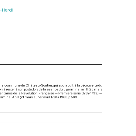
-Hardi
e la commune de Château-Gontier, qui applaudit à la découverte du
n à rester à son poste, lors de la séance du 8 germinal an II (28 mars
mentaires de la Révolution Française — Première série (1787-1799) —
rminal An II (21 mars au 1er avril 1794)
. 1968. p. 503.