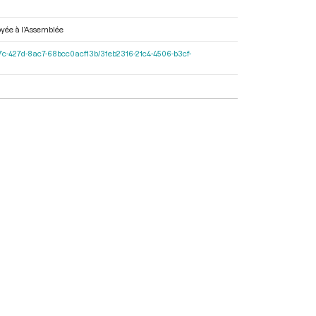
voyée à l’Assemblée
11-597c-427d-8ac7-68bcc0acf13b/31eb2316-21c4-4506-b3cf-