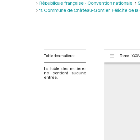
République française - Convention nationale
S
11. Commune de Château-Gontier. Félicite de la
V
Table des matières
i
s
La table des matières
u
ne contient aucune
entrée.
a
l
i
s
e
u
r
M
i
r