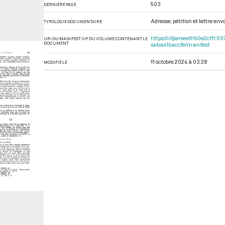
503
DERNIÈRE PAGE
Adresse, pétition et lettre en
TYPOLOGIE DOCUMENTAIRE
https://iiif.persee.fr/b0e2cf
URI DU MANIFEST IIIF DU VOLUME CONTENANT LE
DOCUMENT
4eba41baccfe/manifest
11 octobre 2024 à 03:38
MODIFIÉ LE