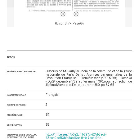
68 sur 817
• Page 64
Infos
Discours de M. Bailly au nom de la commune et de la garde
RÉFÉRENCE BIBLIOGRAPHIQUE
nationale de Paris. Dans : Archives parlementaires de la
Révolution Française — Première série (1787-1799) — Tome XI
- Du 24 décembre 1789 au 1er mars 1790
, sous la direction de
Jérôme Mavidal et Emile Laurent. 1880. pp. 64-65.
Français
LANGUE PRINCIPALE
2
NOMBRE DE PAGES
64
PREMIÈRE PAGE
65
DERNIÈRE PAGE
https://iiif.persee.fr/b0e2cf11-597c-427d-8ac7-
URI DU MANIFEST IIIF DU VOLUME
CONTENANT LE DOCUMENT
68bcc0acf13b/a8ac16ec-91fc-4bcc-9f1e-