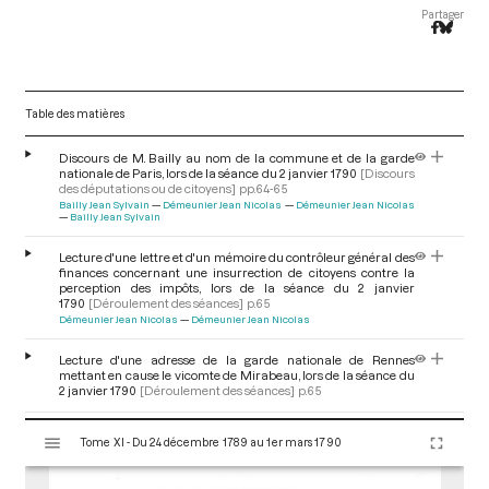
Partager
Table des matières
Discours de M. Bailly au nom de la commune et de la garde
nationale de Paris, lors de la séance du 2 janvier 1790
[Discours
des députations ou de citoyens]
pp.64-65
Bailly Jean Sylvain
Démeunier Jean Nicolas
Démeunier Jean Nicolas
Bailly Jean Sylvain
Lecture d'une lettre et d'un mémoire du contrôleur général des
finances concernant une insurrection de citoyens contre la
perception des impôts, lors de la séance du 2 janvier
1790
[Déroulement des séances]
p.65
Démeunier Jean Nicolas
Démeunier Jean Nicolas
Lecture d'une adresse de la garde nationale de Rennes
mettant en cause le vicomte de Mirabeau, lors de la séance du
2 janvier 1790
[Déroulement des séances]
p.65
V
Discussion relative à l'adresse de la garde nationale de Rennes,
Tome XI - Du 24 décembre 1789 au 1er mars 1790
i
lors de la séance du 2 janvier 1790
[Discussion]
p.65
Mirabeau André Boniface Louis Riqueti, vicomte de
Delaville-Leroulx
s
Joseph