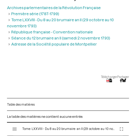
Archives parlementaires de la Révolution Française
Première série (1787-1799)
Tome LXXVIII - Du 8 au 20 brumaire an II (29 octobre au 10
novembre 1793)
République française - Convention nationale
Séance du 12 brumaire an II (samedi 2 novembre 1793)
Adresse de la Société populaire de Montpellier
Télécharger
Partager
Table des matières
La table des matières ne contient aucune entrée.
V
Tome LXXVIII - Du 8 au 20 brumaire an II (29 octobre au 10 novembre 1793)
i