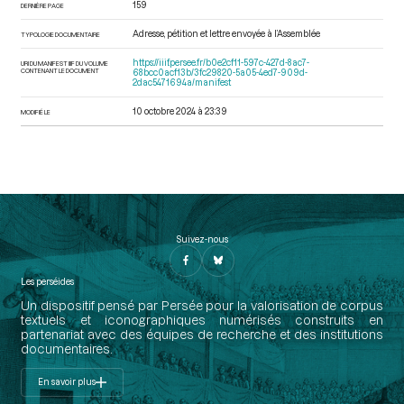
159
DERNIÈRE PAGE
Adresse, pétition et lettre envoyée à l’Assemblée
TYPOLOGIE DOCUMENTAIRE
https://iiif.persee.fr/b0e2cf11-597c-427d-8ac7-
URI DU MANIFEST IIIF DU VOLUME
CONTENANT LE DOCUMENT
68bcc0acf13b/3fc29820-5a05-4ed7-909d-
2dac5471694a/manifest
10 octobre 2024 à 23:39
MODIFIÉ LE
Suivez-nous
Les perséides
Un dispositif pensé par Persée pour la valorisation de corpus
textuels et iconographiques numérisés construits en
partenariat avec des équipes de recherche et des institutions
documentaires.
En savoir plus