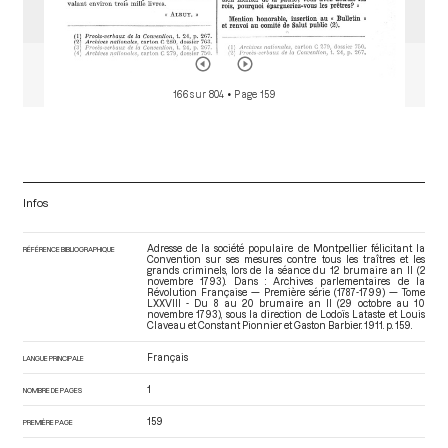
166 sur 804
• Page 159
Infos
Adresse de la société populaire de Montpellier félicitant la
RÉFÉRENCE BIBLIOGRAPHIQUE
Convention sur ses mesures contre tous les traîtres et les
grands criminels, lors de la séance du 12 brumaire an II (2
novembre 1793). Dans : Archives parlementaires de la
Révolution Française — Première série (1787-1799) — Tome
LXXVIII - Du 8 au 20 brumaire an II (29 octobre au 10
novembre 1793)
, sous la direction de Lodoïs Lataste et Louis
Claveau et Constant Pionnier et Gaston Barbier. 1911. p. 159.
Français
LANGUE PRINCIPALE
1
NOMBRE DE PAGES
159
PREMIÈRE PAGE