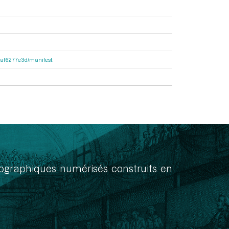
31af6277e3d/manifest
onographiques numérisés construits en