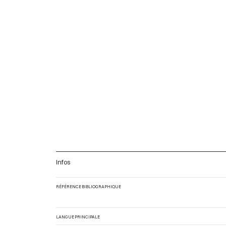
Infos
RÉFÉRENCE BIBLIOGRAPHIQUE
LANGUE PRINCIPALE