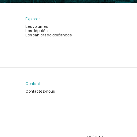
Explorer
Les volumes
Les députés
Les cahiers de doléances
Contact
Contactez-nous
CRÉDITS