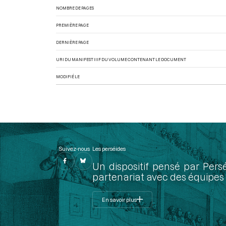
NOMBRE DE PAGES
PREMIÈRE PAGE
DERNIÈRE PAGE
URI DU MANIFEST IIIF DU VOLUME CONTENANT LE DOCUMENT
MODIFIÉ LE
Suivez-nous
Les perséides
Un dispositif pensé par Pers
partenariat avec des équipes 
En savoir plus