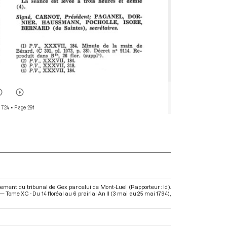
 724
• Page 291
ement du tribunal de Gex par celui de Mont-Luel. (Rapporteur : Id.).
 Tome XC - Du 14 floréal au 6 prairial An II (3 mai au 25 mai 1794)
,