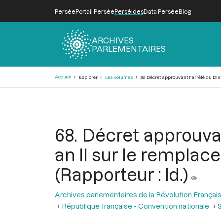
Persée
Portail Persée
Perséides
Data Persée
Blog
ARCHIVES
PARLEMENTAIRES
Fil
Accueil
Explorer
Les volumes
68. Décret approuvant l’arrêté du Dis
d'Ariane
68. Décret approuvan
an II sur le remplac
(Rapporteur : Id.)
Archives parlementaires de la Révolution Françai
République française - Convention nationale
S