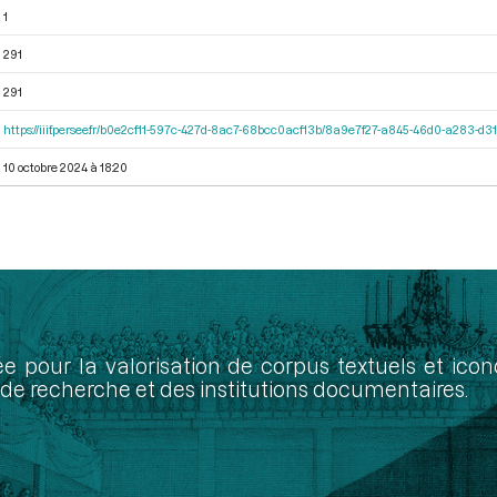
1
291
291
https://iiif.persee.fr/b0e2cf11-597c-427d-8ac7-68bcc0acf13b/8a9e7f27-a845-46d0-a283-d
10 octobre 2024 à 18:20
ée pour la valorisation de corpus textuels et ic
de recherche et des institutions documentaires.