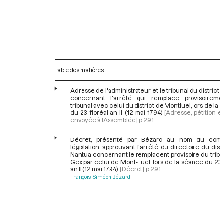
Table des matières
Adresse de l'administrateur et le tribunal du distric
concernant l'arrêté qui remplace provisoire
tribunal avec celui du district de Montluel, lors de l
du 23 floréal an II (12 mai 1794)
[Adresse, pétition e
envoyée à l’Assemblée]
p.291
Décret, présenté par Bézard au nom du com
législation, approuvant l'arrêté du directoire du dis
Nantua concernant le remplacent provisoire du tri
Gex par celui de Mont-Luel, lors de la séance du 23
an II (12 mai 1794)
[Décret]
p.291
François-Siméon Bézard