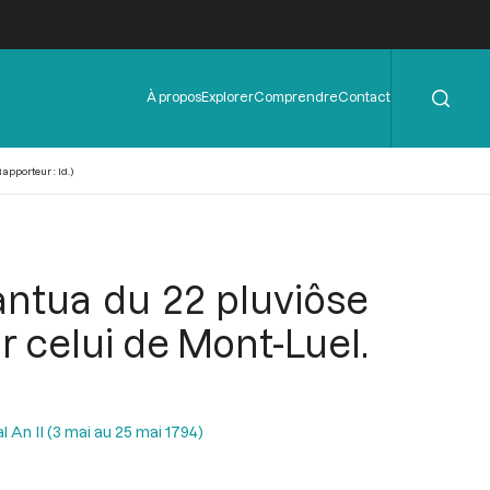
Rechercher
Menu
À propos
Explorer
Comprendre
Contact
de
l'en-
tête
apporteur : Id.)
Nantua du 22 pluviôse
r celui de Mont-Luel.
l An II (3 mai au 25 mai 1794)