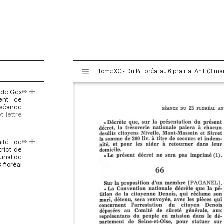
V
Tome XC - Du 14 floréal au 6 prairial An II (3 ma
i
s
t de Gex
u
ment ce
a
a séance
t lettre
l
i
s
ité de
e
trict de
bunal de
u
 floréal
r
M
i
r
a
d