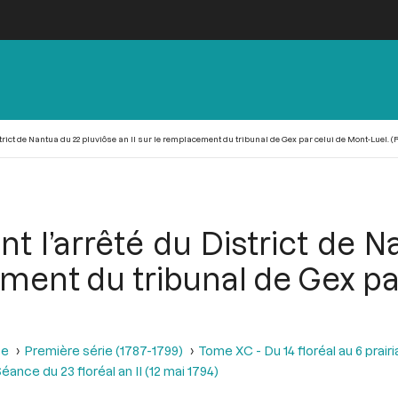
trict de Nantua du 22 pluviôse an II sur le remplacement du tribunal de Gex par celui de Mont-Luel. (R
t l’arrêté du District de 
ement du tribunal de Gex pa
se
Première série (1787-1799)
Tome XC - Du 14 floréal au 6 prairia
éance du 23 floréal an II (12 mai 1794)