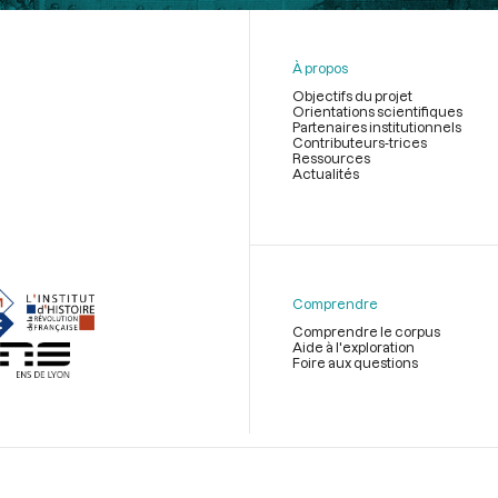
À propos
Objectifs du projet
Orientations scientifiques
Partenaires institutionnels
Contributeurs-trices
Ressources
Actualités
Menu
du
pied
de
Comprendre
page
Comprendre le corpus
Aide à l'exploration
Foire aux questions