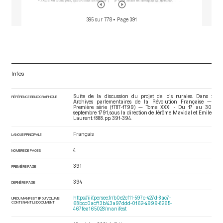
395 sur 778
• Page 391
Infos
Suite de la discussion du projet de lois rurales. Dans :
RÉFÉRENCE BIBLIOGRAPHIQUE
Archives parlementaires de la Révolution Française —
Première série (1787-1799) — Tome XXXI - Du 17 au 30
septembre 1791
, sous la direction de Jérôme Mavidal et Emile
Laurent. 1888. pp. 391-394.
Français
LANGUE PRINCIPALE
4
NOMBRE DE PAGES
391
PREMIÈRE PAGE
394
DERNIÈRE PAGE
https://iiif.persee.fr/b0e2cf11-597c-427d-8ac7-
URI DU MANIFEST IIIF DU VOLUME
CONTENANT LE DOCUMENT
68bcc0acf13b/43a97ddd-0162-4999-8265-
467fea165028/manifest