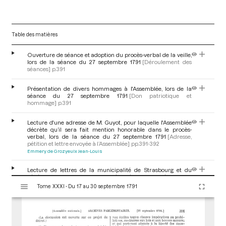
Table des matières
Ouverture de séance et adoption du procès-verbal de la veille,
lors de la séance du 27 septembre 1791
[Déroulement des
séances]
p.391
Présentation de divers hommages à l'Assemblée, lors de la
séance du 27 septembre 1791
[Don patriotique et
hommage]
p.391
Lecture d'une adresse de M. Guyot, pour laquelle l'Assemblée
décrète qu’il sera fait mention honorable dans le procès-
verbal, lors de la séance du 27 septembre 1791
[Adresse,
pétition et lettre envoyée à l’Assemblée]
pp.391-392
Emmery de Grozyeulx Jean-Louis
Lecture de lettres de la municipalité de Strasbourg et du
général Luckner, relatives à l'état de révolte et
V
d'insubordination de la troupe composant la garnison de
Tome XXXI - Du 17 au 30 septembre 1791
i
Strasbourg, lors de la séance du 27 septembre
s
1791
[Lettre]
p.392
Pétion de Villeneuve Jérome
u
a
Discussion relative au problème posé par la réception des