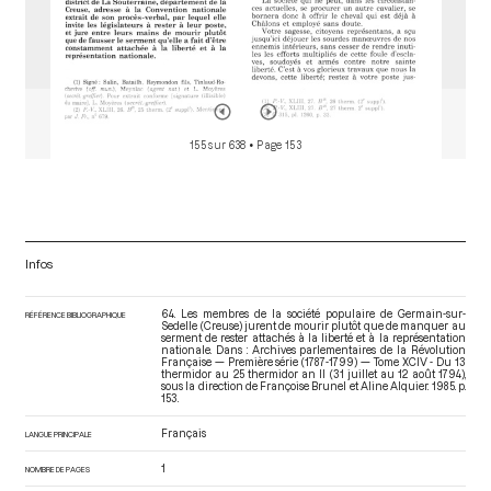
155 sur 638
• Page 153
Infos
64. Les membres de la société populaire de Germain-sur-
RÉFÉRENCE BIBLIOGRAPHIQUE
Sedelle (Creuse) jurent de mourir plutôt que de manquer au
serment de rester attachés à la liberté et à la représentation
nationale. Dans : Archives parlementaires de la Révolution
Française — Première série (1787-1799) — Tome XCIV - Du 13
thermidor au 25 thermidor an II (31 juillet au 12 août 1794)
,
sous la direction de Françoise Brunel et Aline Alquier. 1985. p.
153.
Français
LANGUE PRINCIPALE
1
NOMBRE DE PAGES