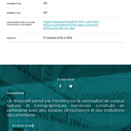
153
PREMIÈRE PAGE
153
DERNIÈRE PAGE
https://iiif.persee.fr/b0e2cf11-597c-427d-8ac7-
URI DU MANIFEST IIIF DU VOLUME
CONTENANT LE DOCUMENT
68bcc0acf13b/85d39319-c2db-4a3d-8ce3-
4251dac0dc9e/manifest
10 octobre 2024 à 18:24
MODIFIÉ LE
Suivez-nous
Les perséides
Un dispositif pensé par Persée pour la valorisation de corpus
textuels et iconographiques numérisés construits en
partenariat avec des équipes de recherche et des institutions
documentaires.
En savoir plus