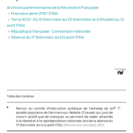
Archives parlementaires de la Révolution Française
Première série (1787-1799)
Tome XCIV - Du 13 thermidor au 25 thermidor an II (31 juillet au 12
août 1794)
République française - Convention nationale
Séance du 17 thermidor an II (4 août 1794)
Partager
Table des matières
Renvoi au comité d'instruction publique de l'adresse de la
société populaire de Germain-sur-Sedelle (Creuse) qui jure de
mourir plutôt que de manquer au serment de rester attachés
à la liberté et à la représentation nationale, lors de la séance du
17 thermidor an II (4 août 1794)
[Renvoi aux comités]
p.153