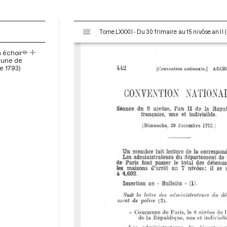
V
Tome LXXXII - Du 30 frimaire au 15 nivôse an II
i
s
à échoir
u
mmune de
a
re 1793)
l
i
s
e
u
r
M
i
r
a
d
o
r