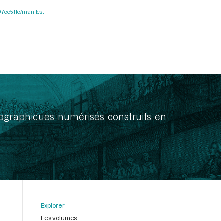
697ce511c/manifest
onographiques numérisés construits en
Explorer
Les volumes