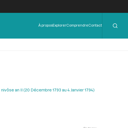
Rechercher
Menu
À propos
Explorer
Comprendre
Contact
de
l'en-
tête
 nivôse an II (20 Décembre 1793 au 4 Janvier 1794)