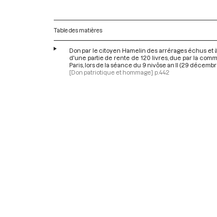
Table des matières
Don par le citoyen Hamelin des arrérages échus et 
d'une partie de rente de 120 livres, due par la co
Paris, lors de la séance du 9 nivôse an II (29 décemb
[Don patriotique et hommage]
p.442