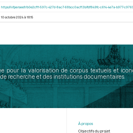
https://iiif.persee.fr/b0e2cf11-597c-427d-8ac7-68bcc0acf13b/fdf849fc-c614-4e7a-b977-c97
10 octobre 2024 à 18:15
ée pour la valorisation de corpus textuels et ic
de recherche et des institutions documentaires.
À propos
Objectifs du projet