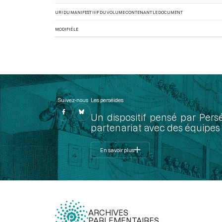
URI DU MANIFEST IIIF DU VOLUME CONTENANT LE DOCUMENT
MODIFIÉ LE
Suivez-nous
Les perséides
Un dispositif pensé par Pers
partenariat avec des équipes 
En savoir plus
ARCHIVES
PARLEMENTAIRES