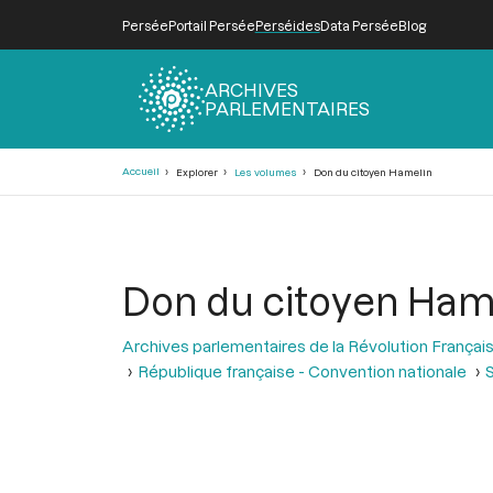
Persée
Portail Persée
Perséides
Data Persée
Blog
ARCHIVES
PARLEMENTAIRES
Fil
Accueil
Explorer
Les volumes
Don du citoyen Hamelin
d'Ariane
Don du citoyen Ham
Archives parlementaires de la Révolution Françai
République française - Convention nationale
S