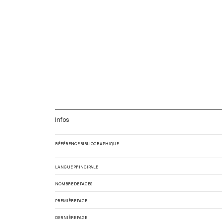
Infos
RÉFÉRENCE BIBLIOGRAPHIQUE
LANGUE PRINCIPALE
NOMBRE DE PAGES
PREMIÈRE PAGE
DERNIÈRE PAGE