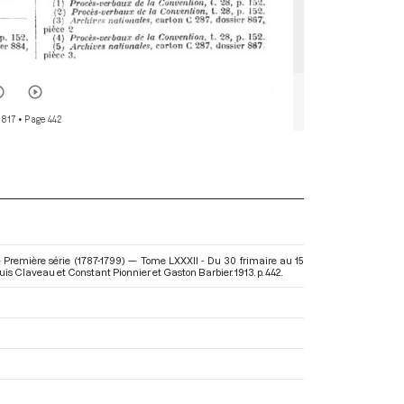
 817
• Page 442
 Première série (1787-1799) — Tome LXXXII - Du 30 frimaire au 15
Louis Claveau et Constant Pionnier et Gaston Barbier. 1913. p. 442.