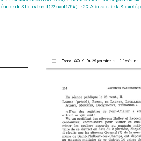
éance du 3 floréal an II (22 avril 1794 )
23. Adresse de la Société 
V
Tome LXXXIX - Du 29 germinal au 13 floréal an II
i
s
u
a
l
i
s
e
u
r
M
i