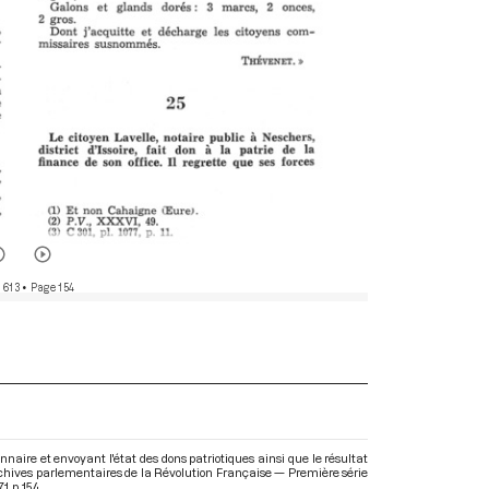
 613
• Page 154
naire et envoyant l'état des dons patriotiques ainsi que le résultat
: Archives parlementaires de la Révolution Française — Première série
71. p. 154.