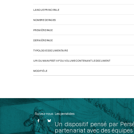
LANGUE PRINCIPALE
NOMBRE DE PAGES
PREMIÈRE PAGE
DERNIÈRE PAGE
TYPOLOGIE DOCUMENTAIRE
URI DU MANIFEST IIIF DU VOLUME CONTENANT LE DOCUMENT
MODIFIÉ LE
Suivez-nous
Les perséides
Un dispositif pensé par Pers
partenariat avec des équipes 