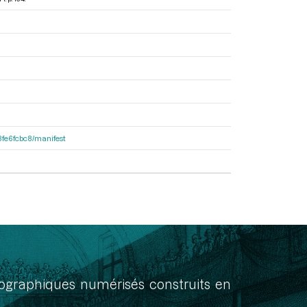
e8fe6fcbc8/manifest
onographiques numérisés construits en