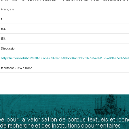
Français
1
154
154
Discussion
https://iiif.persee.fr/b0e2cf11-597c-427d-8ac7-68bcc0acf13b/bd24a548-148d-493f-a4ed-4d
11 octobre 2024 à 03:51
ée pour la valorisation de corpus textuels et ic
de recherche et des institutions documentaires.