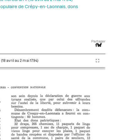
populaire de Crépy-en-Laonnais, dons
Partager
 (18 avril au 2 mai 1794)