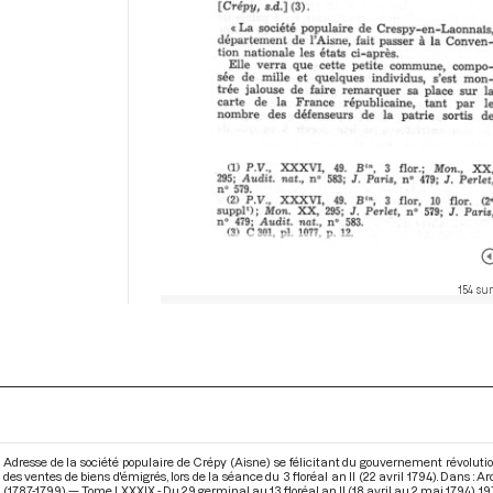
154 sur
Adresse de la société populaire de Crépy (Aisne) se félicitant du gouvernement révolution
des ventes de biens d'émigrés, lors de la séance du 3 floréal an II (22 avril 1794). Dans 
(1787-1799) — Tome LXXXIX - Du 29 germinal au 13 floréal an II (18 avril au 2 mai 1794)
. 19