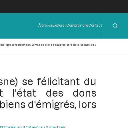
Rechercher
Menu
À propos
Explorer
Comprendre
Contact
de
l'en-
tête
insi que le résultat des ventes de biens d'émigrés, lors de la séance du 3
ne) se félicitant du
t l'état des dons
 biens d'émigrés, lors
floréal an II (18 avril au 2 mai 1794)