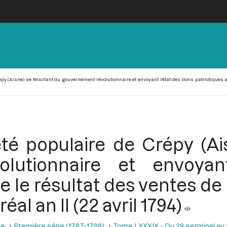
y (Aisne) se félicitant du gouvernement révolutionnaire et envoyant l'état des dons patriotiques a
té populaire de Crépy (Ais
olutionnaire et envoyan
e le résultat des ventes de
éal an II (22 avril 1794)
se
Première série (1787-1799)
Tome LXXXIX - Du 29 germinal au 13 