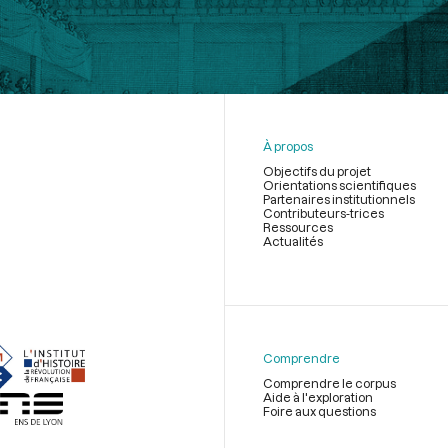
À propos
Objectifs du projet
Orientations scientifiques
Partenaires institutionnels
Contributeurs-trices
Ressources
Actualités
Menu
du
pied
de
Comprendre
page
Comprendre le corpus
Aide à l'exploration
Foire aux questions