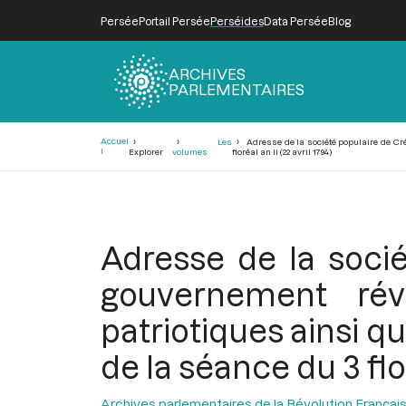
Persée
Portail Persée
Perséides
Data Persée
Blog
ARCHIVES
PARLEMENTAIRES
Fil
Accuei
Les
Adresse de la société populaire de Crép
d'Ariane
l
Explorer
volumes
floréal an II (22 avril 1794)
Adresse de la socié
gouvernement rév
patriotiques ainsi qu
de la séance du 3 flor
Archives parlementaires de la Révolution Françai