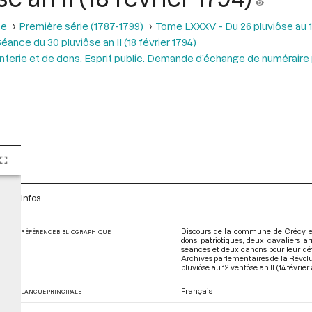
se
Première série (1787-1799)
Tome LXXXV - Du 26 pluviôse au 12 
éance du 30 pluviôse an II (18 février 1794)
terie et de dons. Esprit public. Demande d’échange de numéraire 
Infos
Discours de la commune de Crécy et
RÉFÉRENCE BIBLIOGRAPHIQUE
dons patriotiques, deux cavaliers a
séances et deux canons pour leur défe
Archives parlementaires de la Révol
pluviôse au 12 ventôse an II (14 févrie
Français
LANGUE PRINCIPALE