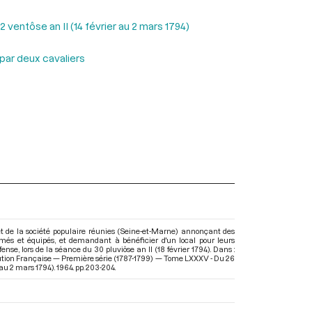
ventôse an II (14 février au 2 mars 1794)
par deux cavaliers
 de la société populaire réunies (Seine-et-Marne) annonçant des
rmés et équipés, et demandant à bénéficier d'un local pour leurs
nse, lors de la séance du 30 pluviôse an II (18 février 1794). Dans :
ution Française — Première série (1787-1799) — Tome LXXXV - Du 26
r au 2 mars 1794)
. 1964. pp. 203-204.