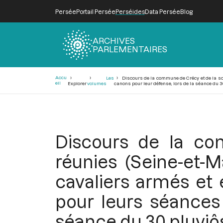
Persée
Portail Persée
Perséides
Data Persée
Blog
ARCHIVES
PARLEMENTAIRES
Fil
Accu
Les
Discours de la commune de Crécy et de la soc
d'Ariane
eil
Explorer
volumes
canons pour leur défense, lors de la séance du 30 
Discours de la co
réunies (Seine-et-
cavaliers armés et 
pour leurs séances
séance du 30 pluviôse