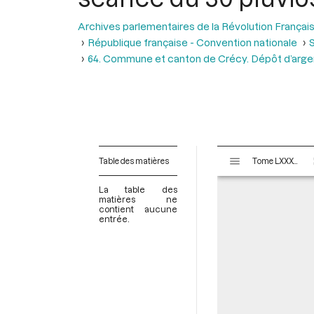
Archives parlementaires de la Révolution Françai
République française - Convention nationale
S
64. Commune et canton de Crécy. Dépôt d’argen
V
Table des matières
Tome LXXXV - Du 26 pluviôse au 12 ventôse an II (14 février au 2 mars 1794)
i
s
La table des
u
matières ne
contient aucune
a
entrée.
l
i
s
e
u
r