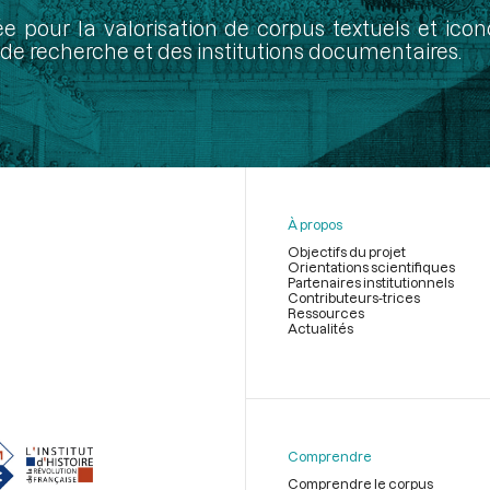
ée pour la valorisation de corpus textuels et ic
de recherche et des institutions documentaires.
À propos
Objectifs du projet
Orientations scientifiques
Partenaires institutionnels
Contributeurs-trices
Ressources
Actualités
Menu
du
pied
de
Comprendre
page
Comprendre le corpus