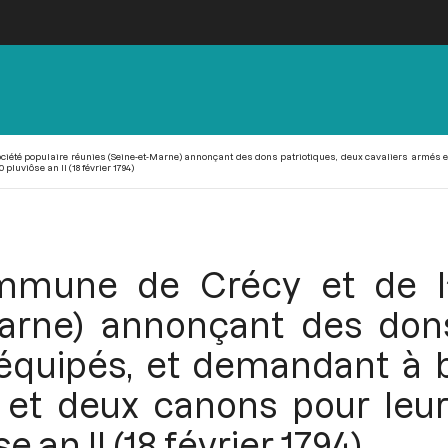
iété populaire réunies (Seine-et-Marne) annonçant des dons patriotiques, deux cavaliers armés et
pluviôse an II (18 février 1794)
mmune de Crécy et de la
Marne) annonçant des dons
équipés, et demandant à b
 et deux canons pour leur 
 an II (18 février 1794)