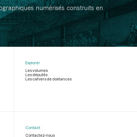
onographiques numérisés construits en
Explorer
Les volumes
Les députés
Les cahiers de doléances
Contact
Contactez-nous