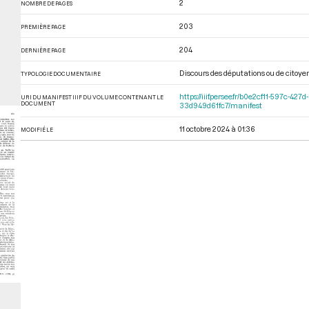
2
NOMBRE DE PAGES
203
PREMIÈRE PAGE
204
DERNIÈRE PAGE
Discours des députations ou de citoye
TYPOLOGIE DOCUMENTAIRE
https://iiif.persee.fr/b0e2cf11-597c-
URI DU MANIFEST IIIF DU VOLUME CONTENANT LE
DOCUMENT
33d949d61fc7/manifest
11 octobre 2024 à 01:36
MODIFIÉ LE