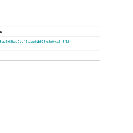
ns
427d-8ac7-68bcc0acf13b/ba94b825-e3c0-4e21-8f82-