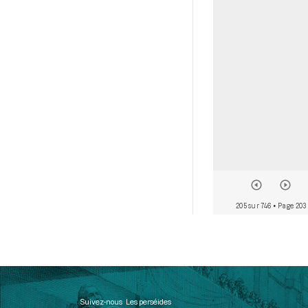
205 sur 746
• Page 203
Suivez-nous
Les perséides