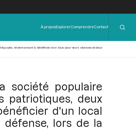
Rechercher
Menu
À propos
Explorer
Comprendre
Contact
de
l'en-
tête
 équipés, et demandant à bénéficier d'un local pour leurs séances et deux
 société populaire
 patriotiques, deux
énéficier d'un local
défense, lors de la