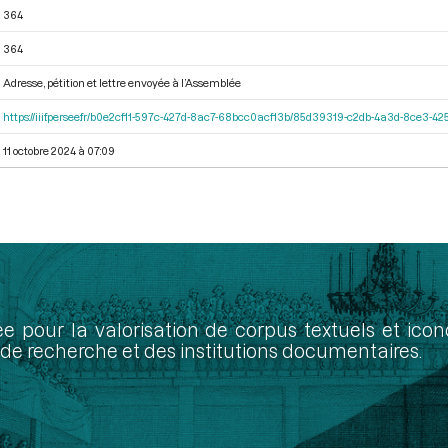
364
364
Adresse, pétition et lettre envoyée à l’Assemblée
https://iiif.persee.fr/b0e2cf11-597c-427d-8ac7-68bcc0acf13b/85d39319-c2db-4a3d-8ce3-
11 octobre 2024 à 07:09
ée pour la valorisation de corpus textuels et ic
de recherche et des institutions documentaires.