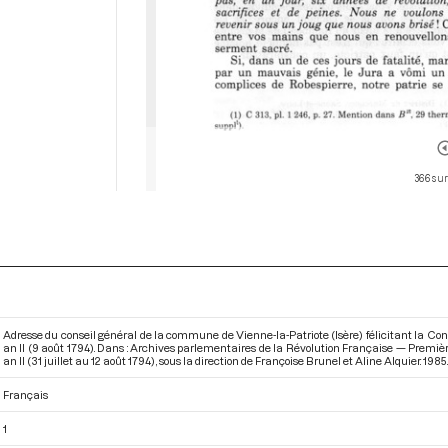
366 sur
Adresse du conseil général de la commune de Vienne-la-Patriote (Isère) félicitant la Conv
an II (9 août 1794). Dans : Archives parlementaires de la Révolution Française — Premiè
an II (31 juillet au 12 août 1794)
, sous la direction de Françoise Brunel et Aline Alquier. 1985. 
Français
1