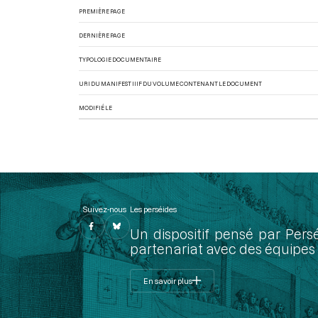
PREMIÈRE PAGE
DERNIÈRE PAGE
TYPOLOGIE DOCUMENTAIRE
URI DU MANIFEST IIIF DU VOLUME CONTENANT LE DOCUMENT
MODIFIÉ LE
Suivez-nous
Les perséides
Un dispositif pensé par Pers
partenariat avec des équipes 
En savoir plus