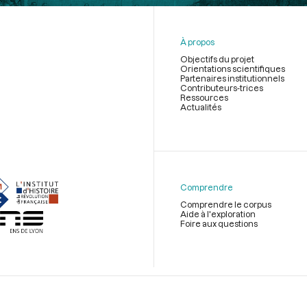
À propos
Objectifs du projet
Orientations scientifiques
Partenaires institutionnels
Contributeurs-trices
Ressources
Actualités
Menu
du
pied
de
Comprendre
page
Comprendre le corpus
Aide à l'exploration
Foire aux questions