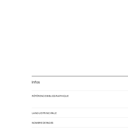
Infos
RÉFÉRENCE BIBLIOGRAPHIQUE
LANGUE PRINCIPALE
NOMBRE DE PAGES