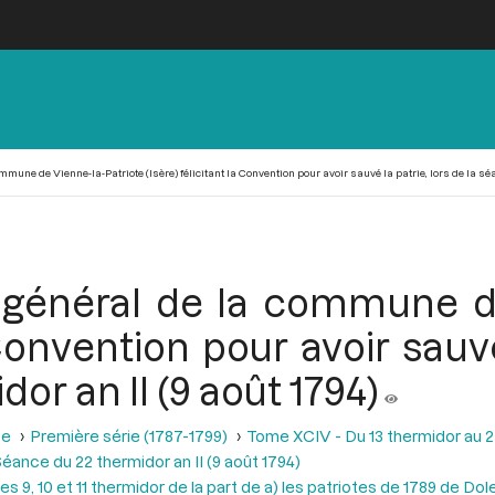
une de Vienne-la-Patriote (Isère) félicitant la Convention pour avoir sauvé la patrie, lors de la séan
 général de la commune de
 Convention pour avoir sauvé
or an II (9 août 1794)
se
Première série (1787-1799)
Tome XCIV - Du 13 thermidor au 25 t
éance du 22 thermidor an II (9 août 1794)
les 9, 10 et 11 thermidor de la part de a) les patriotes de 1789 de Dol