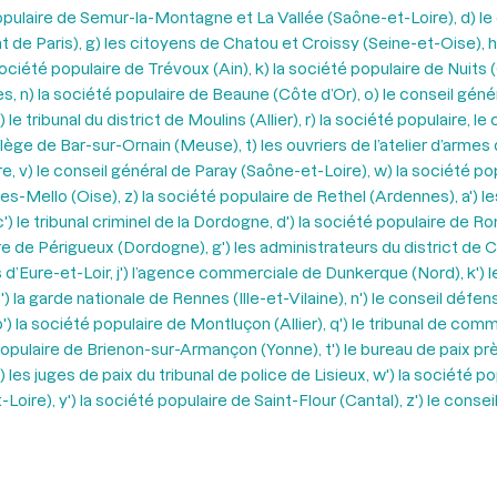
populaire de Semur-la-Montagne et La Vallée (Saône-et-Loire), d) le
 de Paris), g) les citoyens de Chatou et Croissy (Seine-et-Oise), 
 société populaire de Trévoux (Ain), k) la société populaire de Nuits
 n) la société populaire de Beaune (Côte d’Or), o) le conseil géné
tribunal du district de Moulins (Allier), r) la société populaire, le
llège de Bar-sur-Ornain (Meuse), t) les ouvriers de l’atelier d’arme
, v) le conseil général de Paray (Saône-et-Loire), w) la société pop
es-Mello (Oise), z) la société populaire de Rethel (Ardennes), a') le
c') le tribunal criminel de la Dordogne, d') la société populaire de R
re de Périgueux (Dordogne), g') les administrateurs du district de C
s d’Eure-et-Loir, j') l’agence commerciale de Dunkerque (Nord), k') le
m') la garde nationale de Rennes (Ille-et-Vilaine), n') le conseil défe
 la société populaire de Montluçon (Allier), q') le tribunal de comme
pulaire de Brienon-sur-Armançon (Yonne), t') le bureau de paix près l
') les juges de paix du tribunal de police de Lisieux, w') la société
ire), y') la société populaire de Saint-Flour (Cantal), z') le conseil