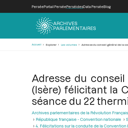
Persée
Portail Persée
Perséides
Data Persée
Blog
ARCHIVES
PARLEMENTAIRES
Fil
Accueil
Explorer
Les volumes
Adresse du conseil général de la comm
d'Ariane
Adresse du conseil
(Isère) félicitant la
séance du 22 thermid
Archives parlementaires de la Révolution Françai
République française - Convention nationale
S
4. Félicitations sur la conduite de la Convention 