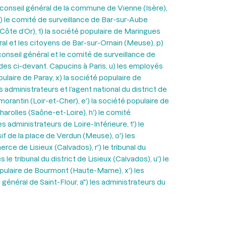
 conseil général de la commune de Vienne (Isère),
h) le comité de surveillance de Bar-sur-Aube
 (Côte d’Or), 1) la société populaire de Maringues
ral et les citoyens de Bar-sur-Ornain (Meuse), p)
 conseil général et le comité de surveillance de
s des ci-devant. Capucins à Paris, u) les employés
ulaire de Paray, x) la société populaire de
s administrateurs et l’agent national du district de
omorantin (Loir-et-Cher), e') la société populaire de
harolles (Saône-et-Loire), h') le comité
s administrateurs de Loire-Inférieure, 1') le
nsif de la place de Verdun (Meuse), o') les
rce de Lisieux (Calvados), r') le tribunal du
e tribunal du district de Lisieux (Calvados), u') le
 populaire de Bourmont (Haute-Marne), x') les
 général de Saint-Flour, a") les administrateurs du