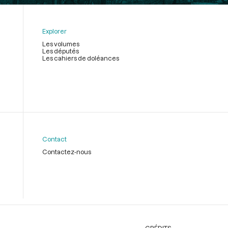
Explorer
Les volumes
Les députés
Les cahiers de doléances
Contact
Contactez-nous
CRÉDITS