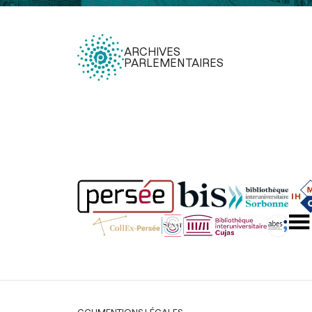
ARCHIVES
PARLEMENTAIRES
Légal
CGU
MENTIONS LÉGALES