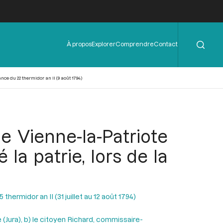
Rechercher
Menu
À propos
Explorer
Comprendre
Contact
de
l'en-
tête
ce du 22 thermidor an II (9 août 1794)
 Vienne-la-Patriote
 la patrie, lors de la
hermidor an II (31 juillet au 12 août 1794)
e (Jura), b) le citoyen Richard, commissaire-