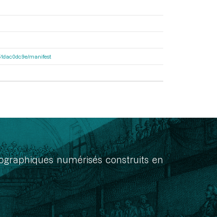
4251dac0dc9e/manifest
onographiques numérisés construits en