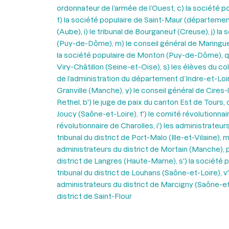
ordonnateur de l’armée de l’Ouest, c) la société 
f) la société populaire de Saint-Maur (département
(Aube), i) le tribunal de Bourganeuf (Creuse), j) la
(Puy-de-Dôme), m) le conseil général de Maringues,
la société populaire de Monton (Puy-de-Dôme), q) le 
Viry-Châtillon (Seine-et-Oise), s) les élèves du co
de l’administration du département d’Indre-et-Loire
Granville (Manche), y) le conseil général de Cires-l
Rethel, b') le juge de paix du canton Est de Tours, 
Joucy (Saône-et-Loire), f') le comité révolutionnai
révolutionnaire de Charolles, i') les administrateur
tribunal du district de Port-Malo (Ille-et-Vilaine), 
administrateurs du district de Mortain (Manche), p')
district de Langres (Haute-Marne), s') la société po
tribunal du district de Louhans (Saône-et-Loire), v
administrateurs du district de Marcigny (Saône-et-Lo
district de Saint-Flour