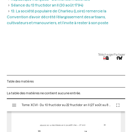
Séance du 13 fructidor an II (30 août 1794)
13. La société populaire de Charlieu (Loire) remercie la
Convention d’avoir décrété l’élargissement des artisans,
cultivateurs et manouvriers, et l’invite à rester à son poste
Télécharger
Partager
Table des matières
La table des matières ne contient aucune entrée.
V
Tome XCVI - Du 10 fructidor au 22 fructidor an II (27 août au 8 septembre 1794)
i
s
u
a
l