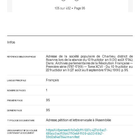
105 sur 452
• Page 95
Infos
Adresse de la société populaire de Charlieu, district de
RÉFÉRENCE BIBLIOGRAPHIQUE
Roanne, lors de la séance du 13 fructidor an II (30 août 1794).
Dans : Archives parlementaires de la Révolution Française —
Première série (1787-1799) — Tome XCVI - Du 10 fructidor au
22 fructidor an II (27 août au 8 septembre 1794)
. 1990. p. 95.
Français
LANGUE PRINCIPALE
1
NOMBRE DE PAGES
95
PREMIÈRE PAGE
95
DERNIÈRE PAGE
Adresse, pétition et lettre envoyée à l’Assemblée
TYPOLOGIE DOCUMENTAIRE
https://iiif.persee.fr/b0e2cf11-597c-427d-8ac7-
URI DU MANIFEST IIIF DU VOLUME
CONTENANT LE DOCUMENT
68bcc0acf13b/c7f10ebf-f109-4b33-8947-
59d2a84e7844/manifest