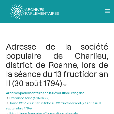
ARCHIVES
PARLEMENTAIRES
Fil
d'Ariane
Adresse de la société
populaire de Charlieu,
district de Roanne, lors de
la séance du 13 fructidor an
II (30 août 1794)
Archives parlementaires de la Révolution Française
Première série (1787-1799)
Tome XCVI - Du 10 fructidor au 22 fructidor an II (27 août au 8
septembre 1794)
République française - Convention nationale