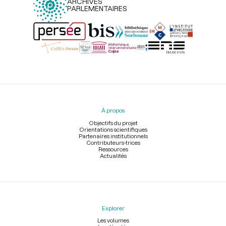
ARCHIVES
PARLEMENTAIRES
Menu
du
pied
À propos
de
page
Objectifs du projet
Orientations scientifiques
Partenaires institutionnels
Contributeurs-trices
Ressources
Actualités
Explorer
Les volumes