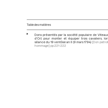
Table des matières
Dons présentés par la société populaire de Viteau
d'Or) pour monter et équiper trois cavaliers, lor
séance du 19 ventôse an II (9 mars 1794)
[Don patrio
hommage]
pp.221-222