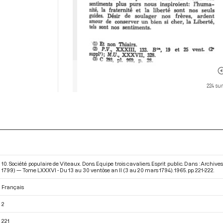
224 sur
10. Société populaire de Viteaux. Dons. Equipe trois cavaliers. Esprit public. Dans : Archi
1799) — Tome LXXXVI - Du 13 au 30 ventôse an II (3 au 20 mars 1794)
. 1965. pp. 221-222.
Français
2
221