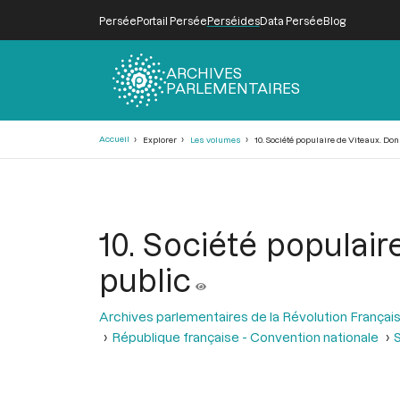
Persée
Portail Persée
Perséides
Data Persée
Blog
ARCHIVES
PARLEMENTAIRES
Fil
Accueil
Explorer
Les volumes
10. Société populaire de Viteaux. Don
d'Ariane
10. Société populaire
public
Archives parlementaires de la Révolution Françai
République française - Convention nationale
S