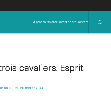
Rechercher
Menu
À propos
Explorer
Comprendre
Contact
de
l'en-
tête
rois cavaliers. Esprit
 an II (3 au 20 mars 1794)