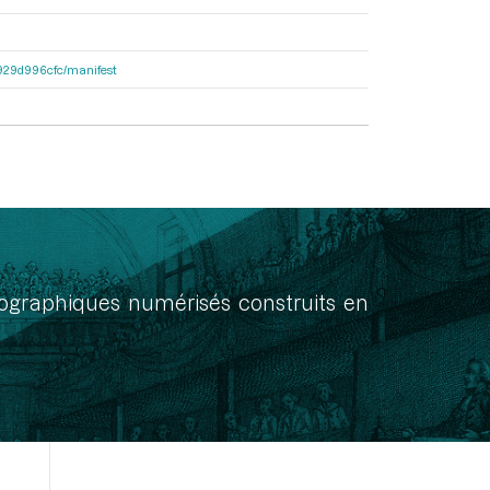
a1929d996cfc/manifest
onographiques numérisés construits en