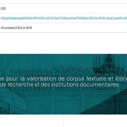
222
https://iiif.persee.fr/b0e2cf11-597c-427d-8ac7-68bcc0acf13b/6ea7523a-8d12-44a5-aa88-
10 octobre 2024 à 18:18
ée pour la valorisation de corpus textuels et ic
de recherche et des institutions documentaires.