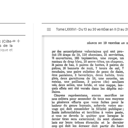
V
Tome LXXXVI - Du 13 au 30 ventôse an II (3 au 
i
s
x (Côte-
u
s de la
a
tique et
l
i
s
e
u
r
M
i
r
a
d
o