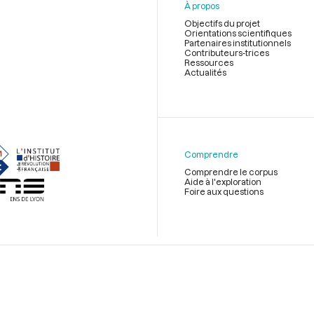
À propos
Objectifs du projet
Orientations scientifiques
Partenaires institutionnels
Contributeurs-trices
Ressources
Actualités
Menu
du
pied
de
Comprendre
page
Comprendre le corpus
Aide à l'exploration
Foire aux questions