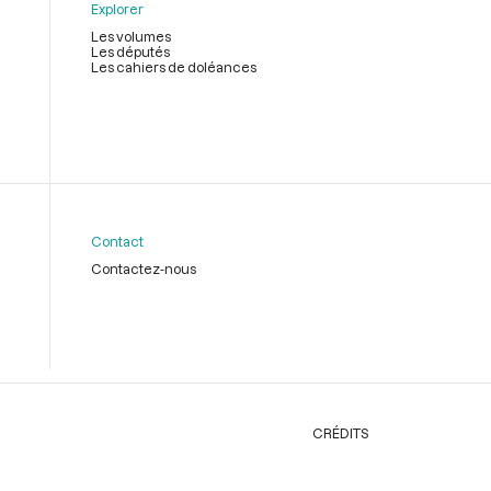
Explorer
Les volumes
Les députés
Les cahiers de doléances
Contact
Contactez-nous
CRÉDITS