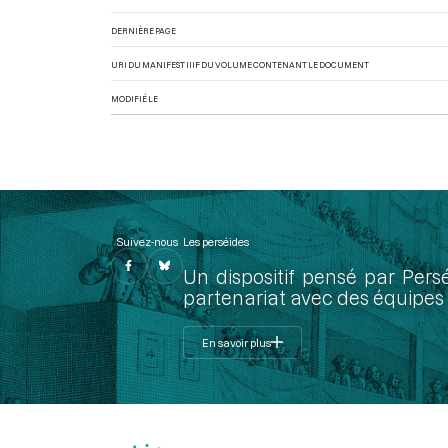
DERNIÈRE PAGE
URI DU MANIFEST IIIF DU VOLUME CONTENANT LE DOCUMENT
MODIFIÉ LE
Suivez-nous
Les perséides
Un dispositif pensé par Pers
partenariat avec des équipes 
En savoir plus