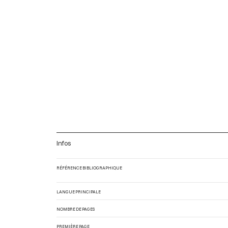
Infos
RÉFÉRENCE BIBLIOGRAPHIQUE
LANGUE PRINCIPALE
NOMBRE DE PAGES
PREMIÈRE PAGE