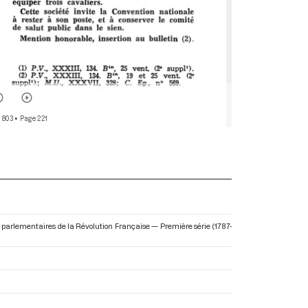
 803
• Page 221
ves parlementaires de la Révolution Française — Première série (1787-