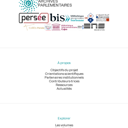
ARCHIVES
PARLEMENTAIRES
Menu
du
pied
À propos
de
page
Objectifs du projet
Orientations scientifiques
Partenaires institutionnels
Contributeurs-trices
Ressources
Actualités
Explorer
Les volumes