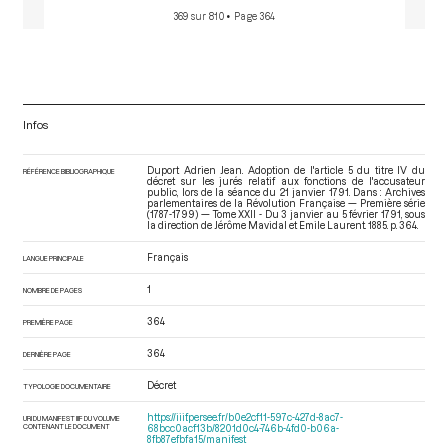
369 sur 810
• Page 364
Infos
Duport Adrien Jean. Adoption de l'article 5 du titre IV du
RÉFÉRENCE BIBLIOGRAPHIQUE
décret sur les jurés relatif aux fonctions de l'accusateur
public, lors de la séance du 21 janvier 1791. Dans : Archives
parlementaires de la Révolution Française — Première série
(1787-1799) — Tome XXII - Du 3 janvier au 5 février 1791
, sous
la direction de Jérôme Mavidal et Emile Laurent. 1885. p. 364.
Français
LANGUE PRINCIPALE
1
NOMBRE DE PAGES
364
PREMIÈRE PAGE
364
DERNIÈRE PAGE
Décret
TYPOLOGIE DOCUMENTAIRE
https://iiif.persee.fr/b0e2cf11-597c-427d-8ac7-
URI DU MANIFEST IIIF DU VOLUME
CONTENANT LE DOCUMENT
68bcc0acf13b/8201d0c4-746b-4fd0-b06a-
8fb87efbfa15/manifest