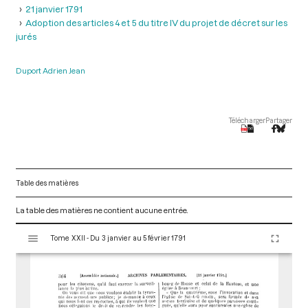
21 janvier 1791
Adoption des articles 4 et 5 du titre IV du projet de décret sur les
jurés
Duport Adrien Jean
Télécharger
Partager
Table des matières
La table des matières ne contient aucune entrée.
V
Tome XXII - Du 3 janvier au 5 février 1791
i
s
u
a
l