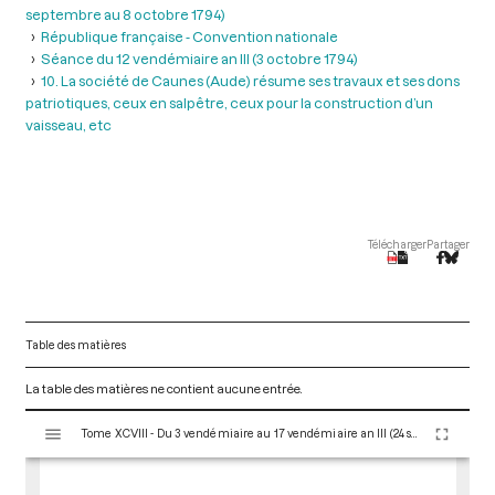
septembre au 8 octobre 1794)
République française - Convention nationale
Séance du 12 vendémiaire an III (3 octobre 1794)
10. La société de Caunes (Aude) résume ses travaux et ses dons
patriotiques, ceux en salpêtre, ceux pour la construction d’un
vaisseau, etc
Télécharger
Partager
Table des matières
La table des matières ne contient aucune entrée.
V
Tome XCVIII - Du 3 vendémiaire au 17 vendémiaire an III (24 septembre au 8 octobre 1794)
i
s
u