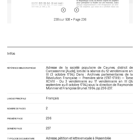
238 sur 508
• Page 236
Infos
Adresse de la société populaire de Caunes, district de
RÉFÉRENCE BIBLIOGRAPHIQUE
Carcassonne [Aude], lors de la séance du 12 vendémiaire an
III (3 octobre 1794). Dans : Archives parlementaires de la
Révolution Française — Première série (1787-1799) — Tome
XCVIII - Du 3 vendémiaire au 17 vendémiaire an III (24
septembre au 8 octobre 1794)
, sous la direction de Raymonde
Monnier et Françoise Brunel. 1994. pp. 236-237.
Français
LANGUE PRINCIPALE
2
NOMBRE DE PAGES
236
PREMIÈRE PAGE
237
DERNIÈRE PAGE
Adresse, pétition et lettre envoyée à l’Assemblée
TYPOLOGIE DOCUMENTAIRE