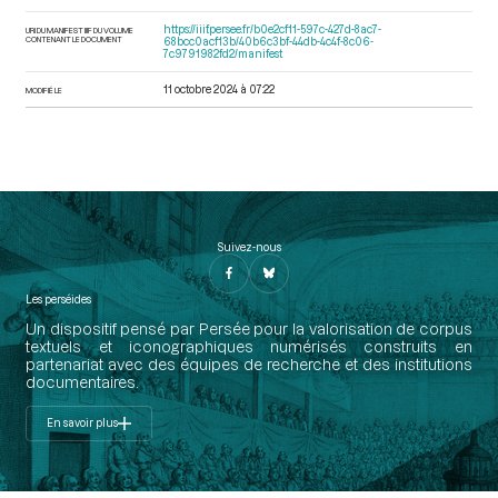
https://iiif.persee.fr/b0e2cf11-597c-427d-8ac7-
URI DU MANIFEST IIIF DU VOLUME
CONTENANT LE DOCUMENT
68bcc0acf13b/40b6c3bf-44db-4c4f-8c06-
7c9791982fd2/manifest
11 octobre 2024 à 07:22
MODIFIÉ LE
Suivez-nous
Les perséides
Un dispositif pensé par Persée pour la valorisation de corpus
textuels et iconographiques numérisés construits en
partenariat avec des équipes de recherche et des institutions
documentaires.
En savoir plus