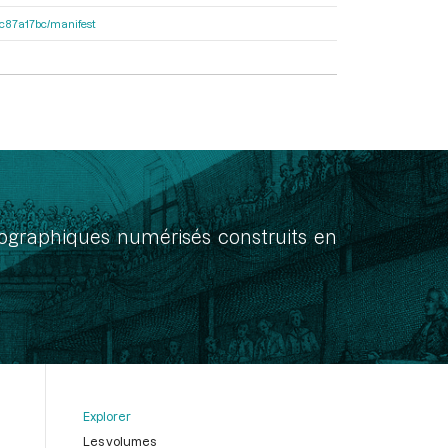
0dc87a17bc/manifest
onographiques numérisés construits en
Explorer
Les volumes