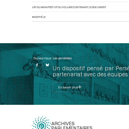
URI DU MANIFEST IIIF DU VOLUME CONTENANT LE DOCUMENT
MODIFIÉ LE
Suivez-nous
Les perséides
Un dispositif pensé par Pers
partenariat avec des équipes 
En savoir plus
ARCHIVES
PARLEMENTAIRES