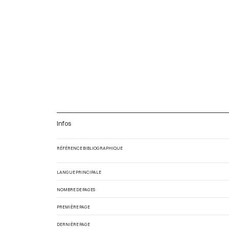
Infos
RÉFÉRENCE BIBLIOGRAPHIQUE
LANGUE PRINCIPALE
NOMBRE DE PAGES
PREMIÈRE PAGE
DERNIÈRE PAGE