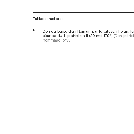
Table des matières
Don du buste d’un Romain par le citoyen Fortin, lo
séance du 11 prairial an II (30 mai 1794)
[Don patrio
hommage]
p.135