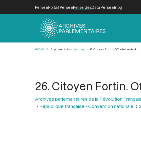
Persée
Portail Persée
Perséides
Data Persée
Blog
ARCHIVES
PARLEMENTAIRES
Fil
Accueil
Explorer
Les volumes
26. Citoyen Fortin. Offre le buste d’
d'Ariane
26. Citoyen Fortin. 
Archives parlementaires de la Révolution Françai
République française - Convention nationale
S