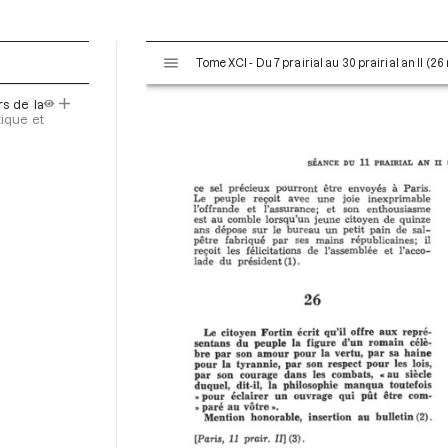
V
Tome XCI - Du 7 prairial au 30 prairial an II (26
i
s
rs de la
u
tique et
a
l
i
s
e
u
r
M
i
r
a
d
o
r