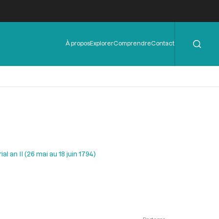
Rechercher
Menu
À propos
Explorer
Comprendre
Contact
de
l'en-
tête
al an II (26 mai au 18 juin 1794)