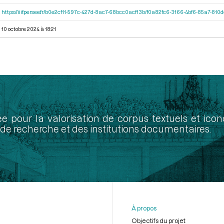
https://iiif.persee.fr/b0e2cf11-597c-427d-8ac7-68bcc0acf13b/f0a82fc6-3166-4bf6-85a7-81
10 octobre 2024 à 18:21
ée pour la valorisation de corpus textuels et ic
de recherche et des institutions documentaires.
À propos
Objectifs du projet