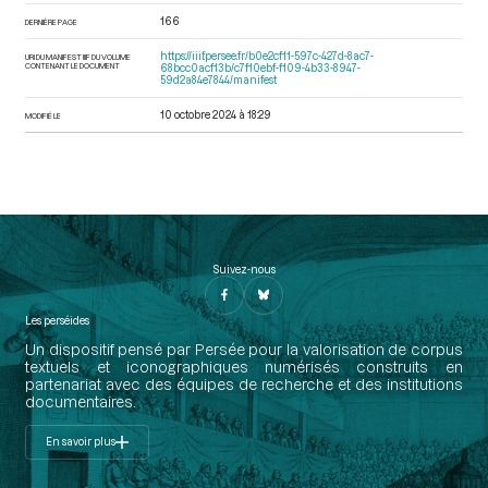
166
DERNIÈRE PAGE
https://iiif.persee.fr/b0e2cf11-597c-427d-8ac7-
URI DU MANIFEST IIIF DU VOLUME
CONTENANT LE DOCUMENT
68bcc0acf13b/c7f10ebf-f109-4b33-8947-
59d2a84e7844/manifest
10 octobre 2024 à 18:29
MODIFIÉ LE
Suivez-nous
Les perséides
Un dispositif pensé par Persée pour la valorisation de corpus
textuels et iconographiques numérisés construits en
partenariat avec des équipes de recherche et des institutions
documentaires.
En savoir plus