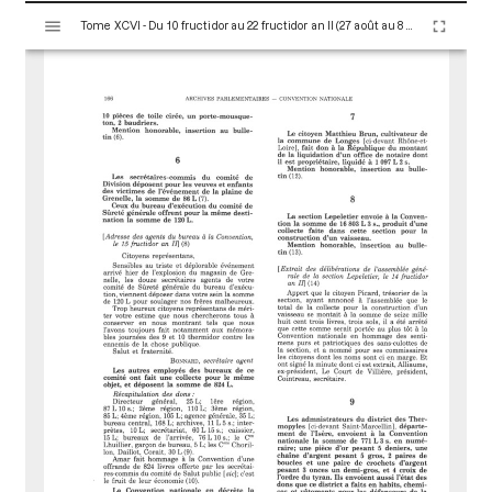
V
Tome XCVI - Du 10 fructidor au 22 fructidor an II (27 août au 8 septembre 1794)
i
s
u
a
l
i
s
e
u
r
M
i
r
a
d
o
r