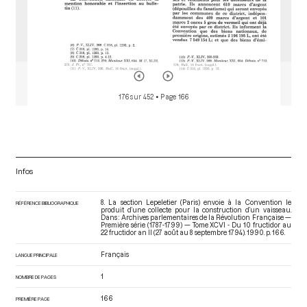
176 sur 452
• Page 166
Infos
8. La section Lepeletier (Paris) envoie à la Convention le
RÉFÉRENCE BIBLIOGRAPHIQUE
produit d’une collecte pour la construction d’un vaisseau.
Dans : Archives parlementaires de la Révolution Française —
Première série (1787-1799) — Tome XCVI - Du 10 fructidor au
22 fructidor an II (27 août au 8 septembre 1794)
. 1990. p. 166.
Français
LANGUE PRINCIPALE
1
NOMBRE DE PAGES
166
PREMIÈRE PAGE