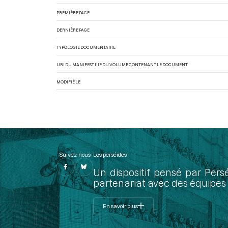
PREMIÈRE PAGE
DERNIÈRE PAGE
TYPOLOGIE DOCUMENTAIRE
URI DU MANIFEST IIIF DU VOLUME CONTENANT LE DOCUMENT
MODIFIÉ LE
Suivez-nous
Les perséides
Un dispositif pensé par Pers
partenariat avec des équipes 
En savoir plus