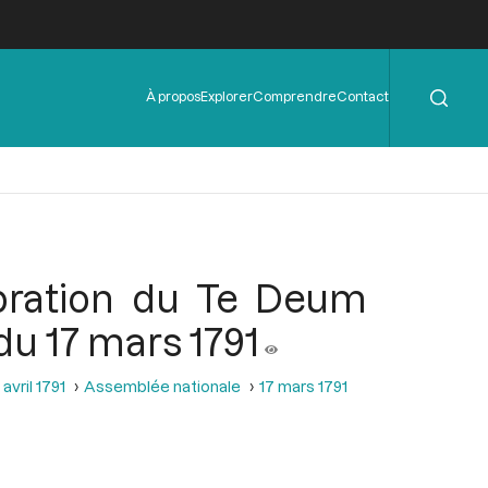
Rechercher
Menu
À propos
Explorer
Comprendre
Contact
de
l'en-
tête
ébration du Te Deum
du 17 mars 1791
avril 1791
Assemblée nationale
17 mars 1791