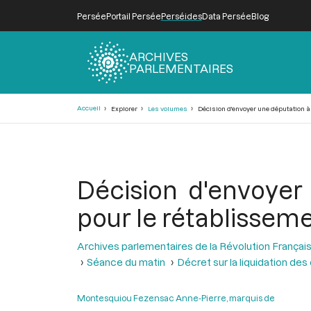
Persée
Portail Persée
Perséides
Data Persée
Blog
ARCHIVES
PARLEMENTAIRES
Fil
Accueil
Explorer
Les volumes
Décision d'envoyer une députation à 
d'Ariane
Décision d'envoyer
pour le rétablissemen
Archives parlementaires de la Révolution Françai
Séance du matin
Décret sur la liquidation de
Montesquiou Fezensac Anne-Pierre, marquis de