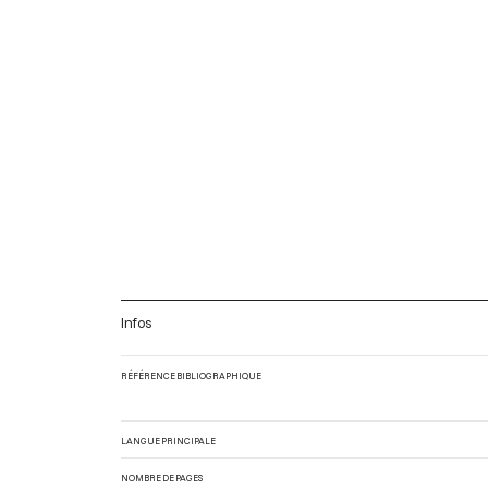
Infos
RÉFÉRENCE BIBLIOGRAPHIQUE
LANGUE PRINCIPALE
NOMBRE DE PAGES