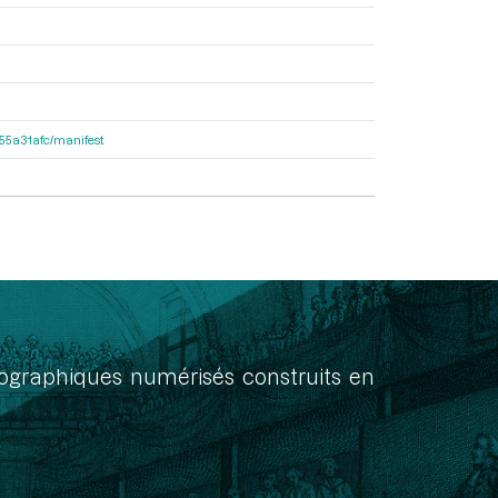
2155a31afc/manifest
onographiques numérisés construits en