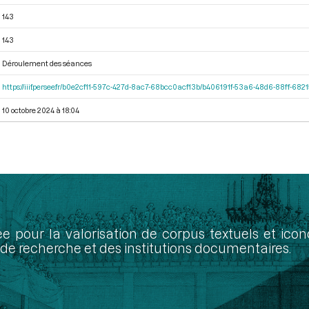
143
143
Déroulement des séances
https://iiif.persee.fr/b0e2cf11-597c-427d-8ac7-68bcc0acf13b/b406191f-53a6-48d6-88ff-68
10 octobre 2024 à 18:04
ée pour la valorisation de corpus textuels et ic
de recherche et des institutions documentaires.