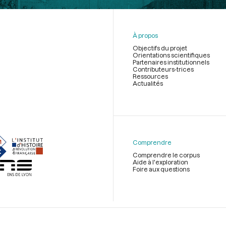
À propos
Objectifs du projet
Orientations scientifiques
Partenaires institutionnels
Contributeurs-trices
Ressources
Actualités
Menu
du
pied
de
Comprendre
page
Comprendre le corpus
Aide à l'exploration
Foire aux questions