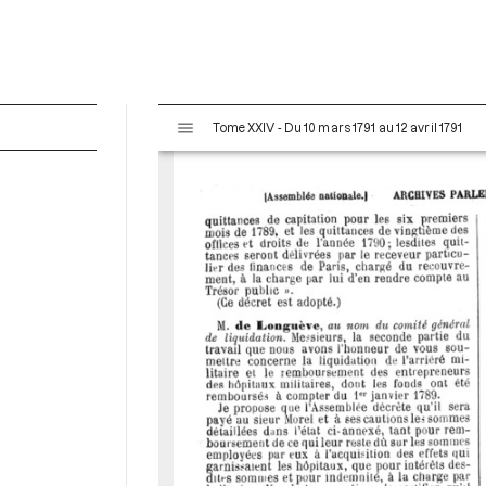
V
Tome XXIV - Du 10 mars 1791 au 12 avril 1791
i
s
u
a
l
i
s
e
u
r
M
i
r
a
d
o