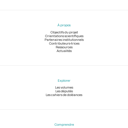
Menu
du
pied
À propos
de
page
Objectifs du projet
Orientations scientifiques
Partenaires institutionnels
Contributeurs-trices
Ressources
Actualités
Explorer
Les volumes
Les députés
Les cahiers de doléances
Comprendre