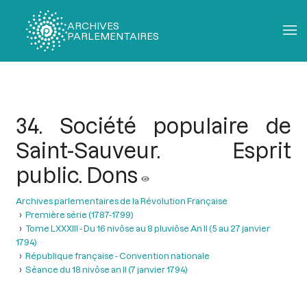
ARCHIVES
PARLEMENTAIRES
Fil
d'Ariane
34. Société populaire de
Saint-Sauveur. Esprit
public. Dons
Archives parlementaires de la Révolution Française
Première série (1787-1799)
Tome LXXXIII - Du 16 nivôse au 8 pluviôse An II (5 au 27 janvier
1794)
République française - Convention nationale
Séance du 18 nivôse an II (7 janvier 1794)