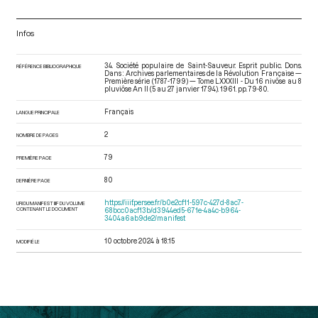
Infos
34. Société populaire de Saint-Sauveur. Esprit public. Dons.
RÉFÉRENCE BIBLIOGRAPHIQUE
Dans : Archives parlementaires de la Révolution Française —
Première série (1787-1799) — Tome LXXXIII - Du 16 nivôse au 8
pluviôse An II (5 au 27 janvier 1794)
. 1961. pp. 79-80.
Français
LANGUE PRINCIPALE
2
NOMBRE DE PAGES
79
PREMIÈRE PAGE
80
DERNIÈRE PAGE
https://iiif.persee.fr/b0e2cf11-597c-427d-8ac7-
URI DU MANIFEST IIIF DU VOLUME
CONTENANT LE DOCUMENT
68bcc0acf13b/d3944ed5-671e-4a4c-b964-
3404a6ab9de2/manifest
10 octobre 2024 à 18:15
MODIFIÉ LE