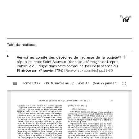
Partager
Table des matières
Renvoi au comité des dépêches de l'adresse de la société
républicaine de Saint-Sauveur (Yonne) qui témoigne de l'esprit
publique qui règne dans cette commune, lors de la séance du
18 nivôse an II (7 janvier 1794)
[Renvoi aux comités]
pp.79-80
V
Tome LXXXIII - Du 16 nivôse au 8 pluviôse An II (5 au 27 janvier 1794)
i
s
u
a
l
i
s
e
u
r